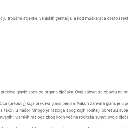
ju trbušne stijenke, vanjskih genitalija, a kod muškaraca često i rekt
a prekriva glavić spolnog organa dječaka. Ovaj zahvat se obavlja na s
žica (prepucij) koja prekriva glans penisa. Nakon zahvata glans je u p
tako i u našoj. Mnogo je razloga zbog kojih roditelji obrezuju svoj
venih i vjerskih razloga zbog kojih većina roditelja suneti svoje dječa