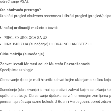
određivanje PSA).
Šta obuhvaća pretraga?
Urološki pregled obuhvaća anamnezu i klinički pregled (pregled/palpaci
U našoj ordinaciji možete obaviti:
PREGLED UROLOGA SA UZ
CIRKUMCIZIJA (sunećenje) U LOKALNOJ ANESTEZIJI
Cirkumcizija (sunećenje)
Zahvat izvodi Mr.med.sci.dr Mustafa Bazardžanović
Specijalista urologije
Obrezivanje djece je mali hirurški zahvat kojim uklanjamo kožicu koj
Sunećenje (obrezivanje) je mali operativni zahvat kojim se uklanja ko
opštu anesteziju. Obrezivanje dječaka se vrši u mnogim zemljama pa 
penisa i sprečavaju razne bolesti. U Bosni i Hercegovini, pored zdravst