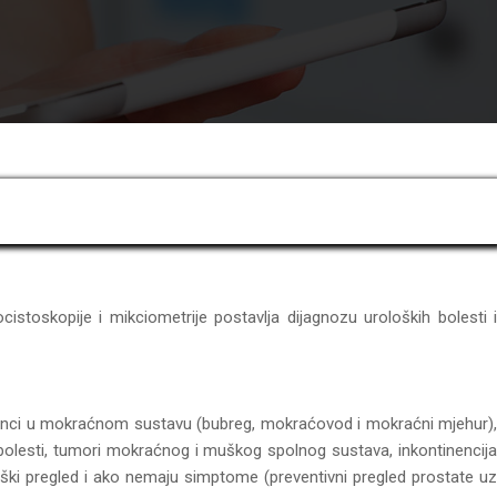
cistoskopije i mikciometrije postavlja dijagnozu uroloških bolesti i
kamenci u mokraćnom sustavu (bubreg, mokraćovod i mokraćni mjehur),
bolesti, tumori mokraćnog i muškog spolnog sustava, inkontinencija
loški pregled i ako nemaju simptome (preventivni pregled prostate uz