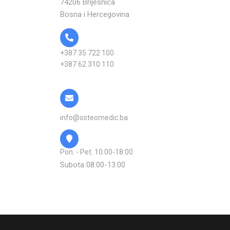
74206 Brijesnica
Bosna i Hercegovina
+387 35 722 100
+387 62 310 110
info@osteomedic.ba
Pon. - Pet. 10:00-18:00
Subota 08:00-13:00