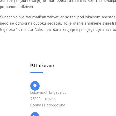
Sunećenje (obrezivanje) je mali operativni zahvat kojim se uklanja
potpunosti otkriven.
Sunećenje nije traumatičan zahvat jer se radi pod lokalnom anestezij
nego se odnosi na duboku sedaciju. To je stanje smanjene svijesti k
traje oko 15 minuta. Nakon par dana zacjeljivanja i njege dijete sve to
PJ Lukavac
Lukavačkih brigada bb
75300 Lukavac
Bosna i Hercegovina