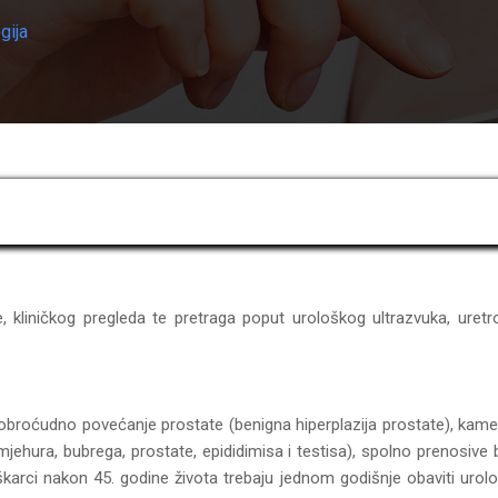
gija
, kliničkog pregleda te pretraga poput urološkog ultrazvuka, uretro
su dobroćudno povećanje prostate (benigna hiperplazija prostate), 
hura, bubrega, prostate, epididimisa i testisa), spolno prenosive 
muškarci nakon 45. godine života trebaju jednom godišnje obaviti uro