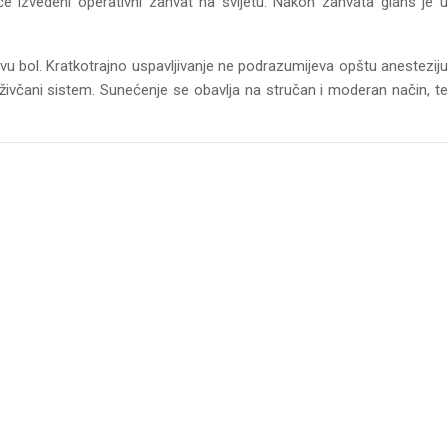
će izvedeni operativni zahvat na svijetu. Nakon zahvata glans je u
kvu bol. Kratkotrajno uspavljivanje ne podrazumijeva opštu anesteziju
 živčani sistem. Sunećenje se obavlja na stručan i moderan način, te