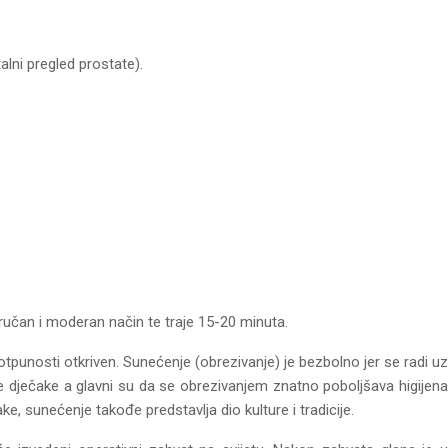
alni pregled prostate).
tručan i moderan način te traje 15-20 minuta.
otpunosti otkriven. Sunećenje (obrezivanje) je bezbolno jer se radi uz
e dječake a glavni su da se obrezivanjem znatno poboljšava higijena
ke, sunećenje takođe predstavlja dio kulture i tradicije.