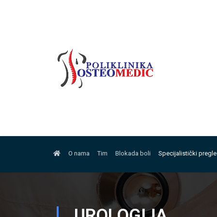
O nama
Tim
Blokada boli
Specijalistički pregl
UROLOGIJA