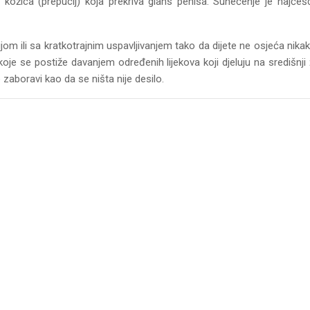
 kožica (prepucij) koja prekriva glans penisa. Sunećenje je najčeš
om ili sa kratkotrajnim uspavljivanjem tako da dijete ne osjeća nika
oje se postiže davanjem određenih lijekova koji djeluju na središnji
 zaboravi kao da se ništa nije desilo.