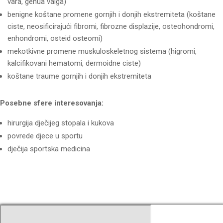
vara, genua valga)
benigne koštane promene gornjih i donjih ekstremiteta (koštane
ciste, neosificirajući fibromi, fibrozne displazije, osteohondromi,
enhondromi, osteid osteomi)
mekotkivne promene muskuloskeletnog sistema (higromi,
kalcifikovani hematomi, dermoidne ciste)
koštane traume gornjih i donjih ekstremiteta
Posebne sfere interesovanja:
hirurgija dječijeg stopala i kukova
povrede djece u sportu
dječija sportska medicina