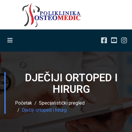
DJEČIJI ORTOPED I
HIRURG
Početak
Specijalistički pregled
Dječiji ortoped i hirurg