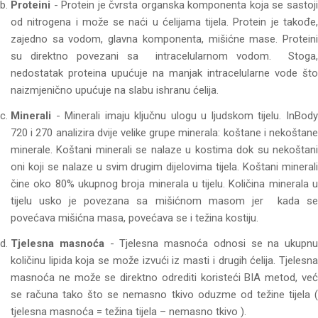
Proteini
- Protein je čvrsta organska komponenta koja se sastoji
od nitrogena i može se naći u ćelijama tijela. Protein je takođe,
zajedno sa vodom, glavna komponenta, mišićne mase. Proteini
su direktno povezani sa intracelularnom vodom. Stoga,
nedostatak proteina upućuje na manjak intracelularne vode što
naizmjenično upućuje na slabu ishranu ćelija.
Minerali
- Minerali imaju ključnu ulogu u ljudskom tijelu. InBody
720 i 270 analizira dvije velike grupe minerala: koštane i nekoštane
minerale. Koštani minerali se nalaze u kostima dok su nekoštani
oni koji se nalaze u svim drugim dijelovima tijela. Koštani minerali
čine oko 80% ukupnog broja minerala u tijelu. Količina minerala u
tijelu usko je povezana sa mišićnom masom jer kada se
povećava mišićna masa, povećava se i težina kostiju.
Tjelesna masnoća
- Tjelesna masnoća odnosi se na ukupnu
količinu lipida koja se može izvući iz masti i drugih ćelija. Tjelesna
masnoća ne može se direktno odrediti koristeći BIA metod, već
se računa tako što se nemasno tkivo oduzme od težine tijela (
tjelesna masnoća = težina tijela – nemasno tkivo ).