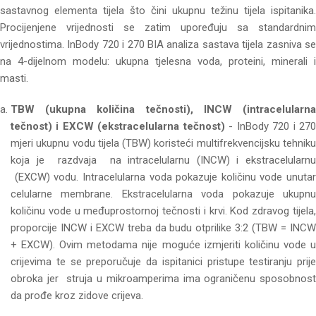
sastavnog elementa tijela što čini ukupnu težinu tijela ispitanika.
Procijenjene vrijednosti se zatim upoređuju sa standardnim
vrijednostima. InBody 720 i 270 BIA analiza sastava tijela zasniva se
na 4-dijelnom modelu: ukupna tjelesna voda, proteini, minerali i
masti.
TBW (ukupna količina tečnosti), INCW (intracelularna
tečnost) i EXCW (ekstracelularna tečnost)
- InBody 720 i 27
mjeri ukupnu vodu tijela (TBW) koristeći multifrekvencijsku tehniku
koja je razdvaja na intracelularnu (INCW) i ekstracelularnu
(EXCW) vodu. Intracelularna voda pokazuje količinu vode unutar
celularne membrane. Ekstracelularna voda pokazuje ukupnu
količinu vode u međuprostornoj tečnosti i krvi. Kod zdravog tijela,
proporcije INCW i EXCW treba da budu otprilike 3:2 (TBW = INCW
+ EXCW). Ovim metodama nije moguće izmjeriti količinu vode u
crijevima te se preporučuje da ispitanici pristupe testiranju prije
obroka jer struja u mikroamperima ima ograničenu sposobnost
da prođe kroz zidove crijeva.