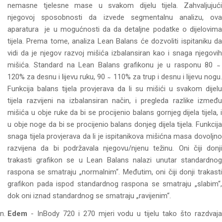
nemasne tjelesne mase u svakom dijelu tijela. Zahvaljujući
njegovoj sposobnosti da izvede segmentalnu analizu, ova
aparatura je u mogućnosti da da detaljne podatke o dijelovima
tijela. Prema tome, analiza Lean Balans će dozvoliti ispitaniku da
vidi da je njegov razvoj mišića izbalansiran kao i snaga njegovih
mišića. Standard na Lean Balans grafikonu je u rasponu 80 ̴
120% za desnu i lijevu ruku, 90 ̴ 110% za trup i desnu i lijevu nogu.
Funkcija balans tijela provjerava da li su mišići u svakom dijelu
tijela razvijeni na izbalansiran način, i pregleda razlike između
mišića u obje ruke da bi se procijenio balans gornjeg dijela tijela, i
u obje noge da bi se procijenio balans donjeg dijela tijela. Funkcija
snaga tijela provjerava da li je ispitanikova mišićna masa dovoljno
razvijena da bi podržavala njegovu/njenu težinu. Oni čiji donji
trakasti grafikon se u Lean Balans nalazi unutar standardnog
raspona se smatraju „normalnim“. Međutim, oni čiji donji trakasti
grafikon pada ispod standardnog raspona se smatraju „slabim“,
dok oni iznad standardnog se smatraju „ravijenim“.
Edem
- InBody 720 i 270 mjeri vodu u tijelu tako što razdvaja