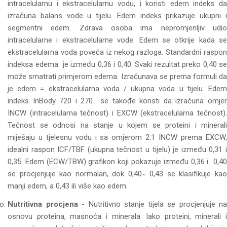
intracelularnu i ekstracelularnu vodu, i koristi edem indeks da
izračuna balans vode u tijelu. Edem indeks prikazuje ukupni i
segmentni edem. Zdrava osoba ima nepromjenljiv udio
intracelularne i ekstracelularne vode. Edem se otkrije kada se
ekstracelularna voda poveća iz nekog razloga. Standardni raspon
indeksa edema je između 0,36 i 0,40. Svaki rezultat preko 0,40 se
može smatrati primjerom edema. Izračunava se prema formuli da
je edem = ekstracelularna voda / ukupna voda u tijelu. Edem
indeks InBody 720 i 270 se takođe koristi da izračuna omjer
INCW (intracelularna tečnost) i EXCW (ekstracelularna tečnost).
Tečnost se odnosi na stanje u kojem se proteini i minerali
miješaju u tjelesnu vodu i sa omjerom 2:1 INCW prema EXCW,
idealni raspon ICF/TBF (ukupna tečnost u tijelu) je između 0,31 i
0,35. Edem (ECW/TBW) grafikon koji pokazuje između 0,36 i 0,40
se procjenjuje kao normalan, dok 0,40 ̴ 0,43 se klasifikuje kao
manji edem, a 0,43 ili više kao edem.
Nutritivna procjena
- Nutritivno stanje tijela se procjenjuje na
osnovu proteina, masnoća i minerala. Iako proteini, minerali i