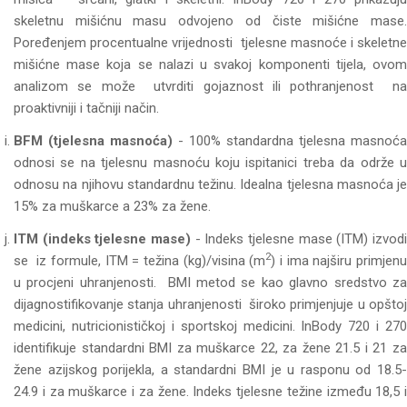
skeletnu mišićnu masu odvojeno od čiste mišićne mase.
Poređenjem procentualne vrijednosti tjelesne masnoće i skeletne
mišićne mase koja se nalazi u svakoj komponenti tijela, ovom
analizom se može utvrditi gojaznost ili pothranjenost na
proaktivniji i tačniji način.
BFM (tjelesna masnoća)
- 100% standardna tjelesna masnoća
odnosi se na tjelesnu masnoću koju ispitanici treba da održe u
odnosu na njihovu standardnu težinu. Idealna tjelesna masnoća je
15% za muškarce a 23% za žene.
ITM (indeks tjelesne mase)
- Indeks tjelesne mase (ITM) izvodi
2
se iz formule, ITM = težina (kg)/visina (m
) i ima najširu primjen
u procjeni uhranjenosti. BMI metod se kao glavno sredstvo za
dijagnostifikovanje stanja uhranjenosti široko primjenjuje u opštoj
medicini, nutricionističkoj i sportskoj medicini. InBody 720 i 270
identifikuje standardni BMI za muškarce 22, za žene 21.5 i 21 za
žene azijskog porijekla, a standardni BMI je u rasponu od 18.5-
24.9 i za muškarce i za žene. Indeks tjelesne težine između 18,5 i