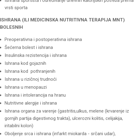
Ishrana sportista i određivanje dnevnih kalorijskih potreba prema
vrsti sporta
ISHRANA (ILI MEDICINSKA NUTRITIVNA TERAPIJA MNT)
BOLESNIH
Preoperativna i postoperativna ishrana
Šećerna bolest i ishrana
Insulinska rezistencija i ishrana
Ishrana kod gojaznih
Ishrana kod pothranjenih
Ishrana u rizičnoj trudnoći
Ishrana u menopauzi
Ishrana i intolerancija na hranu
Nutritivne alergije i ishrana
Ishrana organa za varenje (gastritis,ulkus, melene (krvarenje iz
gornjih partija digestivnog trakta), ulcerozni kolitis, celijakija,
iritabilni kolon)
Oboljenje srca i ishrana (infarkt miokarda - srčani udar),