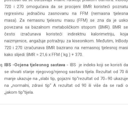
720 i 270 omogućava da se procijeni BMR koristeći poznatu
regresivnu jednačinu zasnovanu na FFM (nemasna tjelesna
masa). Za nemasnu tjelesnu masu (FFM) se zna da je usko
povezana sa bazalnom metaboličkom stopom (BMR). BMR se
često izračunava koristeći indirektnu kalorimetriju, koja
naizmjenice, angažuje potražnju za kiseonikom. Međutim, InBody
720 i 270 izračunava BMR bazirano na nemasnoj tjelesnoj masi
kako slijedi: BMR = 21,6 x FFM ( kg ) + 370.
IBS -Ocjena tjelesnog sastava
- IBS je indeks koji se koristi da
se shvati stanje njegovog/njenog sastava tijela. Rezultat od 70 ili
manje ukazuje na „slabi tip, gojazni tip“rezultat od 70 ̴ 90 ukazuje
na „normalni, zdravi tip“ A rezultat od 90 ili više da se radi o
„jakom tip“tijela.