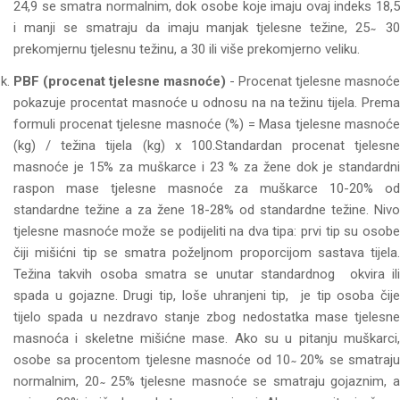
24,9 se smatra normalnim, dok osobe koje imaju ovaj indeks 18,5
i manji se smatraju da imaju manjak tjelesne težine, 25 ̴ 30
prekomjernu tjelesnu težinu, a 30 ili više prekomjerno veliku.
PBF (procenat tjelesne masnoće)
- Procenat tjelesne masnoće
pokazuje procentat masnoće u odnosu na na težinu tijela. Prema
formuli procenat tjelesne masnoće (%) = Masa tjelesne masnoće
(kg) / težina tijela (kg) x 100.Standardan procenat tjelesne
masnoće je 15% za muškarce i 23 % za žene dok je standardni
raspon mase tjelesne masnoće za muškarce 10-20% od
standardne težine a za žene 18-28% od standardne težine. Nivo
tjelesne masnoće može se podijeliti na dva tipa: prvi tip su osobe
čiji mišićni tip se smatra poželjnom proporcijom sastava tijela.
Težina takvih osoba smatra se unutar standardnog okvira ili
spada u gojazne. Drugi tip, loše uhranjeni tip, je tip osoba čije
tijelo spada u nezdravo stanje zbog nedostatka mase tjelesne
masnoća i skeletne mišićne mase. Ako su u pitanju muškarci,
osobe sa procentom tjelesne masnoće od 10 ̴ 20% se smatraju
normalnim, 20 ̴ 25% tjelesne masnoće se smatraju gojaznim, a