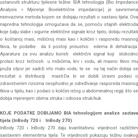
ustanoviti strukturu tjelesne težine. BIA tehnologija (Bio Impedance
Analysis = Mjerenje Bioelektrične impedancije) je savremena
neinvazivna metoda kojom se dobijaju rezultati o sastavu tijela. Ova
napredna tehnologija omogućava da se, pomoću stajnih elektroda
koje šalju slabe i sigurne električne signale kroz tijelo, dobiju rezultati
o koštanoj masi, mišićnoj masi kao i količini i rasporedu masnog
tkiva, te podatke da li postoji prisustvo edema ili dehidracija.
Aparatura za ovu analizu koristi električni signal koji slobodno
prolazi kroz tečnosti u mišićima, krv i vodu, ali masno tkivo mu
pruža otpor jer sadrži vrlo malo vode, te se na taj način dobija se
rezultat o distribuciji masti.Da bi se dobili izravni podaci o
zdravstvenim rizicima neophodno je određivanje rasporeda masnog
tkiva u tijelu, kao i podaci o količini istog u abdominalnoj regiji što se
dobija mjerenjem obima struka i odnosa struk/kuk.
KOJE PODATKE DOBIJAMO
BIA tehnologijom analize sastav
tijela (InBody 720 i InBody 270)
InBody 720 i InBody 270 daju kvantitativnu vrijednost različitim
sastavnim elementima tijela. Te vrijednosti pokazuju težinu svakog