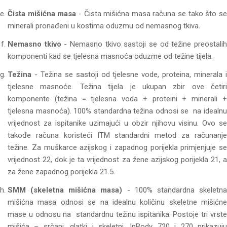
Čista mišićna masa
- Čista mišićna masa računa se tako što s
minerali pronađeni u kostima oduzmu od nemasnog tkiva.
Nemasno tkivo
- Nemasno tkivo sastoji se od težine preostali
komponenti kad se tjelesna masnoća oduzme od težine tijela.
Težina
- Težina se sastoji od tjelesne vode, proteina, minerala i
tjelesne masnoće. Težina tijela je ukupan zbir ove četiri
komponente (težina = tjelesna voda + proteini + minerali +
tjelesna masnoća). 100% standardna težina odnosi se na idealnu
vrijednost za ispitanike uzimajući u obzir njihovu visinu. Ovo se
takođe računa koristeći ITM standardni metod za računanje
težine. Za muškarce azijskog i zapadnog porijekla primjenjuje se
vrijednost 22, dok je ta vrijednost za žene azijskog porijekla 21, a
za žene zapadnog porijekla 21.5.
SMM (skeletna mišićna masa)
- 100% standardna skeletn
mišićna masa odnosi se na idealnu količinu skeletne mišićne
mase u odnosu na standardnu težinu ispitanika. Postoje tri vrste
mišića – srčani, glatki i skeletni. InBody 720 i 270 prikazuju