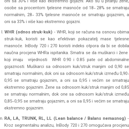
oni sa 30% i više kao ekstremno gojazni. Ako su u pitanju žene,
osobe sa procentom tjelesne masnoće od 18 ̴ 28% se smatraju
normalnim, 28 ̴ 33% tjelesne masnoće se smatraju gojaznim, a
oni sa 33% i više kao ekstremno gojazni.
WHR (odnos struk-kuk)
- WHR, koji se računa na osnovu obima
struk-kuk, koristi se kao efektivan pokazatelj mase tjelesne
masnoće. InBody 720 i 270 koristi indeks otpora da bi se dobila
naučna procjena WHRa ispitanika. Smatra se da muškarci i žene
koji imaju vrijednosti WHR 0.90 i 0.85 pate od abdominalne
gojaznosti. Muškarci sa odnosom kuk/struk manjim od 0,90 se
smatraju normalnim, dok oni sa odnosom kuk/struk između 0,90 ̴
0,95 se smatraju gojaznim, a oni sa 0,95 i većim se smatraju
ekstremno gojaznim. Žene sa odnosom kuk/struk manjim od 0,85
se smatraju normalnim, dok one sa odnosom kuk/struk između
0,85 ̴ 0,95 se smatraju gojaznim, a oni sa 0,95 i većim se smatraju
ekstremno gojaznim.
RA, LA, TRUNK, RL, LL (Lean balance / Balans nemasnog)
Kroz segmentalnu analizu, InBody 720 i 270 omogućava procjenu