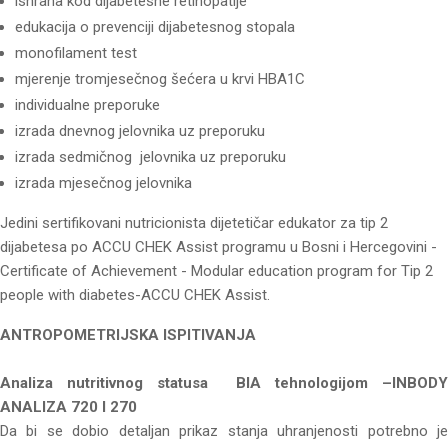
ishrana kod dijabetesne retinopatije
edukacija o prevenciji dijabetesnog stopala
monofilament test
mjerenje tromjesečnog šećera u krvi HBA1C
individualne preporuke
izrada dnevnog jelovnika uz preporuku
izrada sedmičnog jelovnika uz preporuku
izrada mjesečnog jelovnika
Jedini sertifikovani nutricionista dijetetičar edukator za tip 2
dijabetesa po ACCU CHEK Assist programu u Bosni i Hercegovini -
Certificate of Achievement - Modular education program for Tip 2
people with diabetes-ACCU CHEK Assist.
ANTROPOMETRIJSKA ISPITIVANJA
Analiza nutritivnog statusa BIA tehnologijom –INBODY
ANALIZA 720 I 270
Da bi se dobio detaljan prikaz stanja uhranjenosti potrebno je