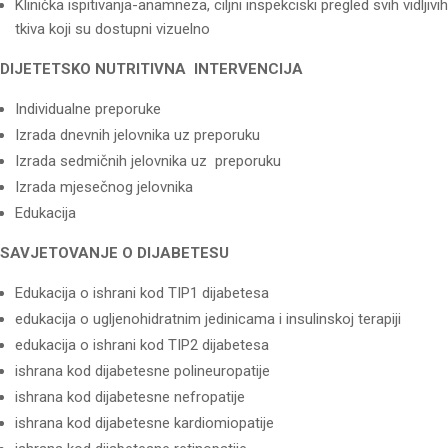
Klinička ispitivanja-anamneza, ciljni inspekciski pregled svih vidljivih
tkiva koji su dostupni vizuelno
DIJETETSKO NUTRITIVNA INTERVENCIJA
Individualne preporuke
Izrada dnevnih jelovnika uz preporuku
Izrada sedmičnih jelovnika uz preporuku
Izrada mjesečnog jelovnika
Edukacija
SAVJETOVANJE O DIJABETESU
Edukacija o ishrani kod TIP1 dijabetesa
edukacija o ugljenohidratnim jedinicama i insulinskoj terapiji
edukacija o ishrani kod TIP2 dijabetesa
ishrana kod dijabetesne polineuropatije
ishrana kod dijabetesne nefropatije
ishrana kod dijabetesne kardiomiopatije