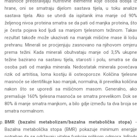
masnoće predstavljaju nutritivne elemente koje osoba dobija iz
hrane, oni se smatraju dijelom sastava tijela, u toku analize
sastava tijela. Ako se utvrdi da ispitanik ima manje od 90%
željenog nivoa proteina smatra se da pati od manjka proteina, što
je česta pojava kod ljudi sa manjom tjelesnom težinom. Takav
rezultat takođe može ukazivati na manjak mišićne mase ili lošu
prehranu. Minerali se procjenjuju zasnovano na njihovom omjeru
prema težini. Kada minerali obuhvataju manje od 3,5% ukupne
težine bazirano na sastavu tijela, starosti i polu, smatra se da
osoba pati od manjka minerala. Nedostatak minerala povećava
rizik od artritisa, loma kostiju ili osteoporoze. Količina tjelesne
masnoće se identifikuje kao manjak, normalna, ili prevelika količina
nakon što se uporedi sa mišićnom masom. Generalno, ako
premašuje 160% tjelesna masnoća se smatra prevelikom. Dok se
80% ili manje smatra manjkom, a bilo gdje između ta dva broja se
smatra normalnom.
BMR (bazalni metabolizam/bazalna metabolička stopa)
-
Bazalna metabolička stopa (BMR) pokazuje minimum energije
potreban da se održavaju vitalne funkcije prilikom odmora. InBody