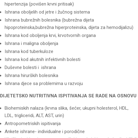
hipertenzija (povišen krvni pritisak)
Ishrana oboljelih od jetre i žučnog sistema
Ishrana bubrežnih bolesnika (bubrežna dijeta
hipoproteinska,bubrežna hiperproteinska, dijeta za hemodijalizu)
Ishrana kod oboljenja krvi, krvotvornih organa
Ishrana i maligna oboljenja
Ishrana kod tuberkuloze
Ishrana kod akutnih infektivnih bolesti
Duševne bolesti i ishrana
Ishrana hirurških bolesnika
Ishrana djece sa problemima u razvoju
DIJETETSKO NUTRITIVNA ISPITIVANJA SE RADE NA OSNOVU
Biohemiskih nalaza (krvna slika, šećer, ukupni holesterol, HDL,
LDL, trigliceridi, ALT, AST, urin)
Antropometriskih ispitivanja
Ankete ishrane- individualne i porodične