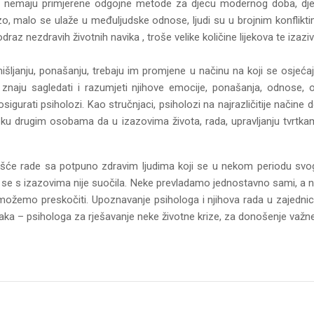
ja, nemaju primjerene odgojne metode za djecu modernog doba, dj
o, malo se ulaže u međuljudske odnose, ljudi su u brojnim konfliktima
raz nezdravih životnih navika , troše velike količine lijekova te izaziva
ljanju, ponašanju, trebaju im promjene u načinu na koji se osjećaju,
i znaju sagledati i razumjeti njihove emocije, ponašanja, odnos
gurati psiholozi. Kao stručnjaci, psiholozi na najrazličitije načine 
šku drugim osobama da u izazovima života, rada, upravljanju tvrtk
 najčešće rade sa potpuno zdravim ljudima koji se u nekom periodu s
 se s izazovima nije suočila. Neke prevladamo jednostavno sami, a ne
možemo preskočiti. Upoznavanje psihologa i njihova rada u zajednici
jaka – psihologa za rješavanje neke životne krize, za donošenje važn