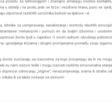
eca posežu za tehnologijom i značajno smanjuju osobne kontakte,
 u obitelji i na poslu, jede se brza i nezdrava hrana, puno se sjedi,
ju otpornost različitih uzročnika bolesti na lijekove i sl.
 tehnike za usmjeravanje, kanaliziranje i kontrolu vlastitih emocija!
e, obrambene mehanizme i pomoći im da boljim izborima i osobnim
doprinose životu ljudi u zajednici. U svom radnom okruženju psiholozi
ama, upravljanja krizama i drugim promjenama pronađu svoje sigurno
vog života suočavaju sa izazovima za koje procjenjuju da ih ne mogu
ki su nam izazovi teški i mogu izazvati različita emocionalna stanja
 doprinosi odmicanju „stigme“, nerazumijevanja, srama ili straha od
e odluke ili za lakše nošenje sa stresom