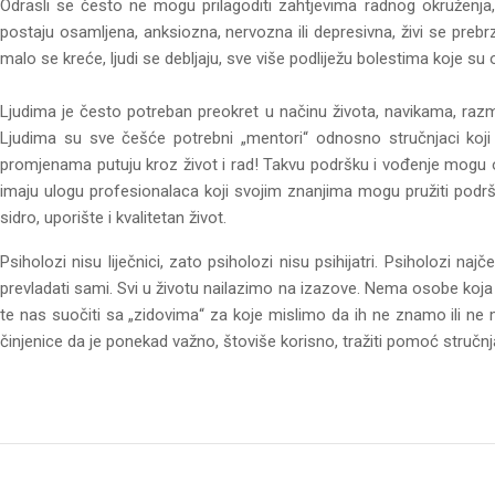
Odrasli se često ne mogu prilagoditi zahtjevima radnog okružen
postaju osamljena, anksiozna, nervozna ili depresivna, živi se prebrz
malo se kreće, ljudi se debljaju, sve više podliježu bolestima koje su od
Ljudima je često potreban preokret u načinu života, navikama, razmiš
Ljudima su sve češće potrebni „mentori“ odnosno stručnjaci koj
promjenama putuju kroz život i rad! Takvu podršku i vođenje mogu osi
imaju ulogu profesionalaca koji svojim znanjima mogu pružiti podr
sidro, uporište i kvalitetan život.
Psiholozi nisu liječnici, zato psiholozi nisu psihijatri. Psiholozi
prevladati sami. Svi u životu nailazimo na izazove. Nema osobe koja
te nas suočiti sa „zidovima“ za koje mislimo da ih ne znamo ili ne 
činjenice da je ponekad važno, štoviše korisno, tražiti pomoć stručn