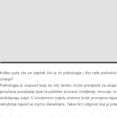
Koliko puta ste se zapitali što je to psihologija i što rade psiholozi
znanja?
Psihologija je znanost koja se vrlo široko može primijeniti za un
proučava ponašanje ljudi te psihičke procese (mišljenje, emocije, mot
doživljavaju svijet. U modernom svijetu iznimno brzih promjena najv
okruženja najveći je izazov današnjice. Takav brz odgovor koji je pri