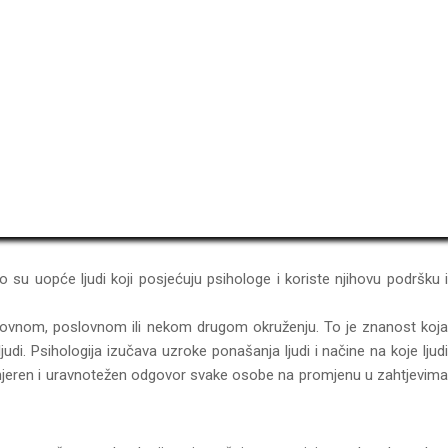
tko su uopće ljudi koji posjećuju psihologe i koriste njihovu podršku i
razovnom, poslovnom ili nekom drugom okruženju. To je znanost koja
di. Psihologija izučava uzroke ponašanja ljudi i načine na koje ljudi
 odmjeren i uravnotežen odgovor svake osobe na promjenu u zahtjevima