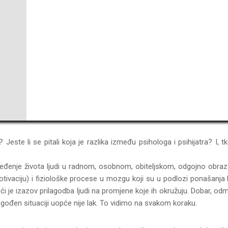
? Jeste li se pitali koja je razlika između psihologa i psihijatra? I, 
apređenje života ljudi u radnom, osobnom, obiteljskom, odgojno ob
ivaciju) i fiziološke procese u mozgu koji su u podlozi ponašanja lju
eći je izazov prilagodba ljudi na promjene koje ih okružuju. Dobar,
lagođen situaciji uopće nije lak. To vidimo na svakom koraku.