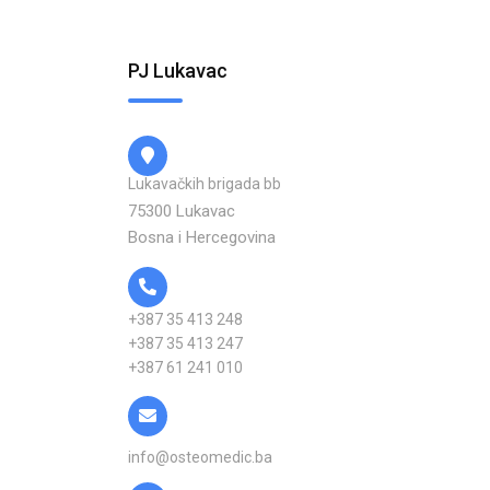
PJ Lukavac
Lukavačkih brigada bb
75300 Lukavac
Bosna i Hercegovina
+387 35 413 248
+387 35 413 247
+387 61 241 010
info@osteomedic.ba