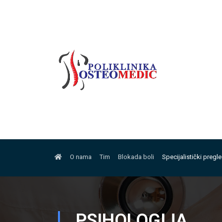
O nama
Tim
Blokada boli
Specijalistički pregl
PSIHOLOGIJA