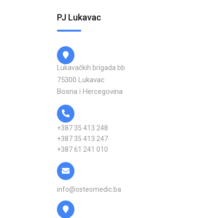
PJ Lukavac
Lukavačkih brigada bb
75300 Lukavac
Bosna i Hercegovina
+387 35 413 248
+387 35 413 247
+387 61 241 010
info@osteomedic.ba