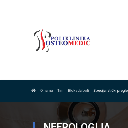
O nama
Tim
Blokada boli
Specijalistički pregl
NEFROLOGIJA