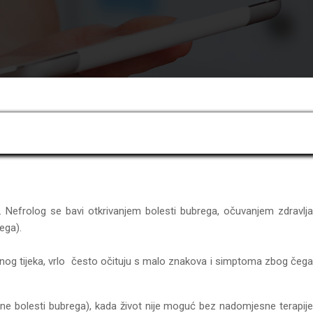
a. Nefrolog se bavi otkrivanjem bolesti bubrega, očuvanjem zdravlja
ega).
čnog tijeka, vrlo često očituju s malo znakova i simptoma zbog čega
čne bolesti bubrega), kada život nije moguć bez nadomjesne terapije