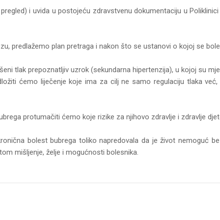
 pregled) i uvida u postojeću zdravstvenu dokumentaciju u Poliklini
, predlažemo plan pretraga i nakon što se ustanovi o kojoj se bolesti
i tlak prepoznatljiv uzrok (sekundarna hipertenzija), u kojoj su mjeri 
dložiti ćemo liječenje koje ima za cilj ne samo regulaciju tlaka već
ubrega protumačiti ćemo koje rizike za njihovo zdravlje i zdravlje djete
 kronična bolest bubrega toliko napredovala da je život nemoguć b
ritom mišljenje, želje i mogućnosti bolesnika.