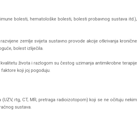
imune bolesti, hematološke bolesti, bolesti probavnog sustava itd.),
azvijene zemlje svijeta sustavno provode akcije otkrivanja kronične
uće, bolest izliječila.
 kvalitetu života i razlogom su čestog uzimanja antimikrobne terapije
faktore koji joj pogoduju.
a (UZV, rtg, CT, MR, pretraga radioizotopom) koji se ne očituju nekim
kraćnog sustava.