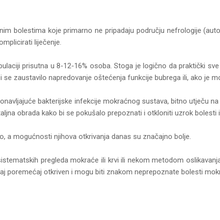
jnim bolestima koje primarno ne pripadaju području nefrologije (auto
licirati liječenje.
ciji prisutna u 8-12-16% osoba. Stoga je logično da praktički sve r
bi se zaustavilo napredovanje oštećenja funkcije bubrega ili, ako je mog
ponavljajuće bakterijske infekcije mokraćnog sustava, bitno utječu na
jna obrada kako bi se pokušalo prepoznati i otkloniti uzrok bolesti i 
lo, a mogućnosti njihova otkrivanja danas su značajno bolje.
 sistematskih pregleda mokraće ili krvi ili nekom metodom oslikavanj
 taj poremećaj otkriven i mogu biti znakom neprepoznate bolesti mo