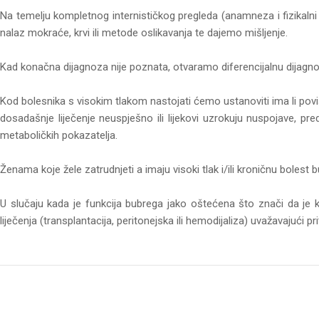
Na temelju kompletnog internističkog pregleda (anamneza i fizikalni
nalaz mokraće, krvi ili metode oslikavanja te dajemo mišljenje.
Kad konačna dijagnoza nije poznata, otvaramo diferencijalnu dijagnozu
Kod bolesnika s visokim tlakom nastojati ćemo ustanoviti ima li povišen
dosadašnje liječenje neuspješno ili lijekovi uzrokuju nuspojave, pre
metaboličkih pokazatelja.
Ženama koje žele zatrudnjeti a imaju visoki tlak i/ili kroničnu bolest b
U slučaju kada je funkcija bubrega jako oštećena što znači da je
liječenja (transplantacija, peritonejska ili hemodijaliza) uvažavajući p