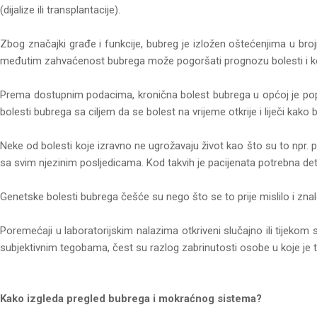
(dijalize ili transplantacije).
Zbog značajki građe i funkcije, bubreg je izložen oštećenjima u bro
međutim zahvaćenost bubrega može pogoršati prognozu bolesti i komp
Prema dostupnim podacima, kronična bolest bubrega u općoj je popula
bolesti bubrega sa ciljem da se bolest na vrijeme otkrije i liječi kako 
Neke od bolesti koje izravno ne ugrožavaju život kao što su to npr. 
sa svim njezinim posljedicama. Kod takvih je pacijenata potrebna detal
Genetske bolesti bubrega češće su nego što se to prije mislilo i zna
Poremećaji u laboratorijskim nalazima otkriveni slučajno ili tijekom
subjektivnim tegobama, čest su razlog zabrinutosti osobe u koje je
Kako izgleda pregled bubrega i mokraćnog sistema?