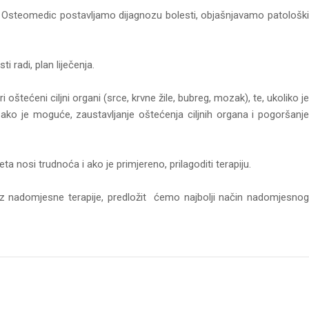
ci Osteomedic postavljamo dijagnozu bolesti, objašnjavamo patološki
 radi, plan liječenja.
oštećeni ciljni organi (srce, krvne žile, bubreg, mozak), te, ukoliko je
, ako je moguće, zaustavljanje oštećenja ciljnih organa i pogoršanje
ta nosi trudnoća i ako je primjereno, prilagoditi terapiju.
ez nadomjesne terapije, predložit ćemo najbolji način nadomjesnog