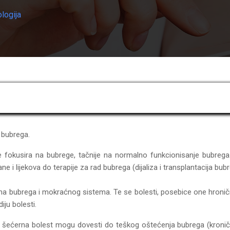
logija
 bubrega.
 se fokusira na bubrege, tačnije na normalno funkcionisanje bubreg
 i lijekova do terapije za rad bubrega (dijaliza i transplantacija bubr
ima bubrega i mokraćnog sistema. Te se bolesti, posebice one hroni
iju bolesti.
ak i šećerna bolest mogu dovesti do teškog oštećenja bubrega (kroni