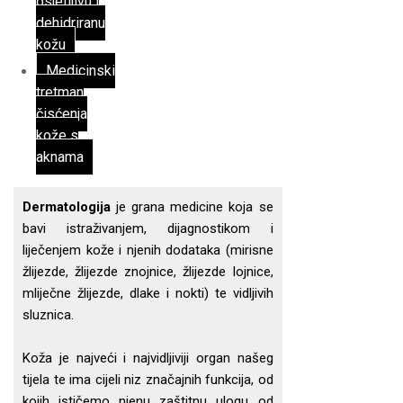
osjetljivu i
dehidriranu
kožu
Medicinski
tretman
čisćenja
kože s
aknama
Dermatologija
je grana medicine koja se
bavi istraživanjem, dijagnostikom i
liječenjem kože i njenih dodataka (mirisne
žlijezde, žlijezde znojnice, žlijezde lojnice,
mliječne žlijezde, dlake i nokti) te vidljivih
sluznica.
Koža je najveći i najvidljiviji organ našeg
tijela te ima cijeli niz značajnih funkcija, od
kojih ističemo njenu zaštitnu ulogu od