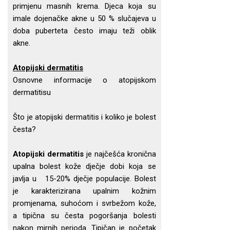
primjenu masnih krema. Djeca koja su
imale dojenačke akne u 50 % slučajeva u
doba puberteta često imaju teži oblik
akne.
Atopijski dermatitis
Osnovne informacije o atopijskom
dermatitisu
Što je atopijski dermatitis i koliko je bolest
česta?
Atopijski dermatitis
je najčešća kronična
upalna bolest kože dječje dobi koja se
javlja u 15-20% dječje populacije. Bolest
je karakterizirana upalnim kožnim
promjenama, suhoćom i svrbežom kože,
a tipična su česta pogoršanja bolesti
nakon mirnih perioda. Tipičan je početak