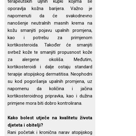
terapeutskih uljnih kupki kojima se
oporavlja kožna barijera. Važno je
napomenuti da će svakodnevno
nanošenje neutralnih masnih krema na
kožu smanjiti pojavu upalnih promjena,
kao i potrebu za primjenom
kortikosteroida. Također će smanjiti
svrbež kože te smanjiti propusnost kože
za alergene okoliša. Međutim,
kortikosteroidi i dalje ostaju standard
terapije atopijskog dermatitisa. Neophodni
su kod pogoršanja upalnih promjena, uz
napomenu da količina i jačina
kortikosteroidnog pripravka, kao i dužina
primjene mora biti dobro kontrolirana.
Kako bolest utječe na kvalitetu života
djeteta i obitelji?
Rani početak i kronična narav atopijskog