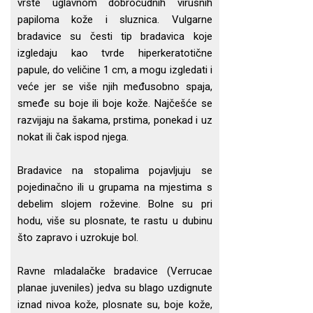
vrste uglavnom dobroćudnih virusnih
papiloma kože i sluznica. Vulgarne
bradavice su česti tip bradavica koje
izgledaju kao tvrde hiperkeratotične
papule, do veličine 1 cm, a mogu izgledati i
veće jer se više njih međusobno spaja,
smeđe su boje ili boje kože. Najčešće se
razvijaju na šakama, prstima, ponekad i uz
nokat ili čak ispod njega.
Bradavice na stopalima pojavljuju se
pojedinačno ili u grupama na mjestima s
debelim slojem roževine. Bolne su pri
hodu, više su plosnate, te rastu u dubinu
što zapravo i uzrokuje bol.
Ravne mladalačke bradavice (Verrucae
planae juveniles) jedva su blago uzdignute
iznad nivoa kože, plosnate su, boje kože,