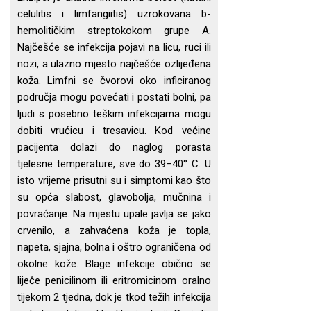
celulitis i limfangiitis) uzrokovana b-
hemolitičkim streptokokom grupe A.
Najčešće se infekcija pojavi na licu, ruci ili
nozi, a ulazno mjesto najčešće ozlijeđena
koža. Limfni se čvorovi oko inficiranog
područja mogu povećati i postati bolni, pa
ljudi s posebno teškim infekcijama mogu
dobiti vrućicu i tresavicu. Kod većine
pacijenta dolazi do naglog porasta
tjelesne temperature, sve do 39–40° C. U
isto vrijeme prisutni su i simptomi kao što
su opća slabost, glavobolja, mučnina i
povraćanje. Na mjestu upale javlja se jako
crvenilo, a zahvaćena koža je topla,
napeta, sjajna, bolna i oštro ograničena od
okolne kože. Blage infekcije obično se
liječe penicilinom ili eritromicinom oralno
tijekom 2 tjedna, dok je tkod težih infekcija