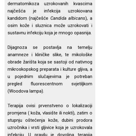
dermatomikoza uzrokovanih kvascima
najčešća je infekcija uzrokiovana
kandidom (najčešće
Candida albicans
), a
osim kože i sluznica može uzrokovati i
sustavnu infekciju koja je mnogo opasnija.
Dijagnoza se postavlja na temelju
anamneze i kliničke slike, te mikološke
obrade žarišta koja se sastoji od nativnog
mikroskopskog preparata i kulture gljiva, a
u pojednim slučajevima je potreban
pregled fluorescentnom svjetiljkom
(Woodova lampa).
Terapija ovisi prvenstveno o lokalizaciji
promjena ( koža, vlasište ili nokti), zatim o
stupnju oštećenja kože, dubini prodora
uzročnika i vrsti gljivice koja je uzrokovala
infekciju. U pravilu je dovoljna terapija