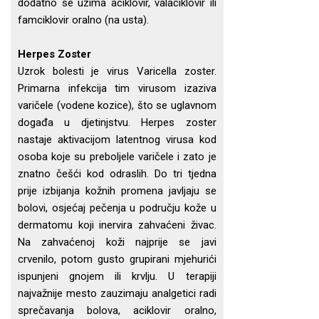
dodatno se uzima aciklovir, valaciklovir ili
famciklovir oralno (na usta).
Herpes Zoster
Uzrok bolesti je virus Varicella zoster.
Primarna infekcija tim virusom izaziva
varičele (vodene kozice), što se uglavnom
događa u djetinjstvu. Herpes zoster
nastaje aktivacijom latentnog virusa kod
osoba koje su preboljele varičele i zato je
znatno češći kod odraslih. Do tri tjedna
prije izbijanja kožnih promena javljaju se
bolovi, osjećaj pečenja u području kože u
dermatomu koji inervira zahvaćeni živac.
Na zahvaćenoj koži najprije se javi
crvenilo, potom gusto grupirani mjehurići
ispunjeni gnojem ili krvlju. U terapiji
najvažnije mesto zauzimaju analgetici radi
sprečavanja bolova, aciklovir oralno,