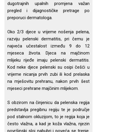
dugotrajnih upalnih promjena važan
pregled i dijagnostičke pretrage po
preporuci dermatologa.
Oko 2/3 djece u vrijeme nošenja pelena,
razviju pelenski dermatitis, pri čemu je
najveća učestalost između 9 do 12
mjeseca života. Djeca na majčinom
mlijeku rijeđe imaju pelenski dermatitis.
Kod neke djece pelenski su osipi češći u
vrijeme nicanja prvih zubi ili kod prelaska
na mješovitu prehranu, nakon prvih šest
mjeseci prehrane majčinim mlijekom.
S obzirom na činjenicu da pelenska regija
predstavlja pregibnu regiju te je područje
pod stalnom okluzijom, to je regija koja je
često vlažna, a kad je koža vlažna, njezin
površinski sloj nabubri i poveća se trenje.