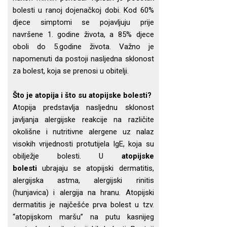
bolesti u ranoj dojenačkoj dobi. Kod 60%
djece simptomi se pojavljuju prije
navršene 1. godine života, a 85% djece
oboli do 5.godine života. Važno je
napomenuti da postoji nasljedna sklonost
za bolest, koja se prenosi u obitelji.
Što je atopija i što su atopijske bolesti?
Atopija predstavlja nasljednu sklonost
javljanja alergijske reakcije na različite
okolišne i nutritivne alergene uz nalaz
visokih vrijednosti protutijela IgE, koja su
obilježje bolesti. U
atopijske
bolesti
ubrajaju se atopijski dermatitis,
alergijska astma, alergijski rinitis
(hunjavica) i alergija na hranu. Atopijski
dermatitis je najčešće prva bolest u tzv.
“atopijskom maršu” na putu kasnijeg