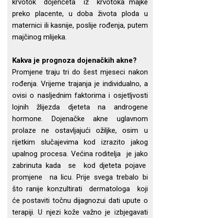
krvotok dojenčeta iz krvotoka majke
preko placente, u doba života ploda u
maternici ili kasnije, poslije rođenja, putem
majčinog mlijeka.
Kakva je prognoza dojenačkih akne?
Promjene traju tri do šest mjeseci nakon
rođenja. Vrijeme trajanja je individualno, a
ovisi o nasljednim faktorima i osjetljvosti
lojnih žlijezda djeteta na androgene
hormone. Dojenačke akne uglavnom
prolaze ne ostavljajući ožiljke, osim u
rijetkim slučajevima kod izrazito jakog
upalnog procesa. Većina roditelja je jako
zabrinuta kada se kod djeteta pojave
promjene na licu. Prije svega trebalo bi
što ranije konzultirati dermatologa koji
će postaviti točnu dijagnozui dati upute o
terapiji. U njezi kože važno je izbjegavati