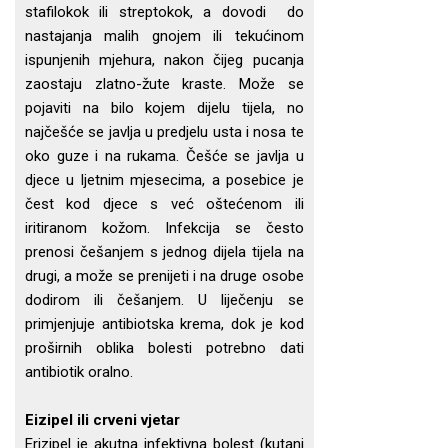
stafilokok ili streptokok, a dovodi do
nastajanja malih gnojem ili tekućinom
ispunjenih mjehura, nakon čijeg pucanja
zaostaju zlatno-žute kraste. Može se
pojaviti na bilo kojem dijelu tijela, no
najčešće se javlja u predjelu usta i nosa te
oko guze i na rukama. Češće se javlja u
djece u ljetnim mjesecima, a posebice je
čest kod djece s već oštećenom ili
iritiranom kožom. Infekcija se često
prenosi češanjem s jednog dijela tijela na
drugi, a može se prenijeti i na druge osobe
dodirom ili češanjem. U liječenju se
primjenjuje antibiotska krema, dok je kod
proširnih oblika bolesti potrebno dati
antibiotik oralno.
Eizipel ili crveni vjetar
Erizipel je akutna infektivna bolest (kutani