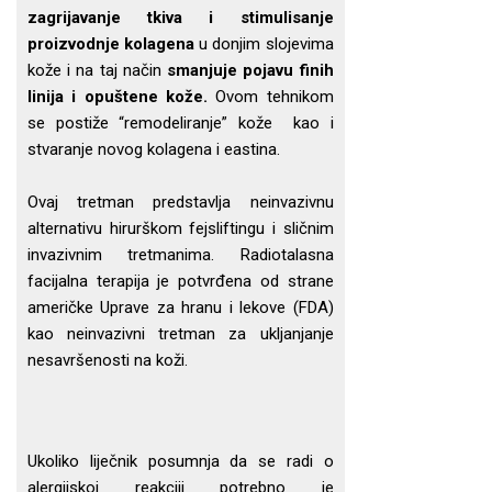
zagrijavanje tkiva i stimulisanje
proizvodnje kolagena
u donjim slojevima
kože i na taj način
smanjuje pojavu finih
linija i opuštene kože.
Ovom tehnikom
se postiže “remodeliranje” kože kao i
stvaranje novog kolagena i eastina.
Ovaj tretman predstavlja neinvazivnu
alternativu hirurškom fejsliftingu i sličnim
invazivnim tretmanima. Radiotalasna
facijalna terapija je potvrđena od strane
američke Uprave za hranu i lekove (FDA)
kao neinvazivni tretman za ukljanjanje
nesavršenosti na koži.
Ukoliko liječnik posumnja da se radi o
alergijskoj reakciji potrebno je