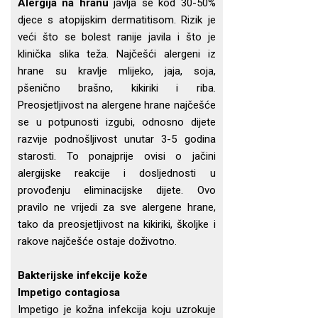
Alergija na hranu
javlja se kod 30-50%
djece s atopijskim dermatitisom. Rizik je
veći što se bolest ranije javila i što je
klinička slika teža. Najčešći alergeni iz
hrane su kravlje mlijeko, jaja, soja,
pšenično brašno, kikiriki i riba.
Preosjetljivost na alergene hrane najčešće
se u potpunosti izgubi, odnosno dijete
razvije podnošljivost unutar 3-5 godina
starosti. To ponajprije ovisi o jačini
alergijske reakcije i dosljednosti u
provođenju eliminacijske dijete. Ovo
pravilo ne vrijedi za sve alergene hrane,
tako da preosjetljivost na kikiriki, školjke i
rakove najčešće ostaje doživotno.
Bakterijske infekcije kože
Impetigo contagiosa
Impetigo je kožna infekcija koju uzrokuje