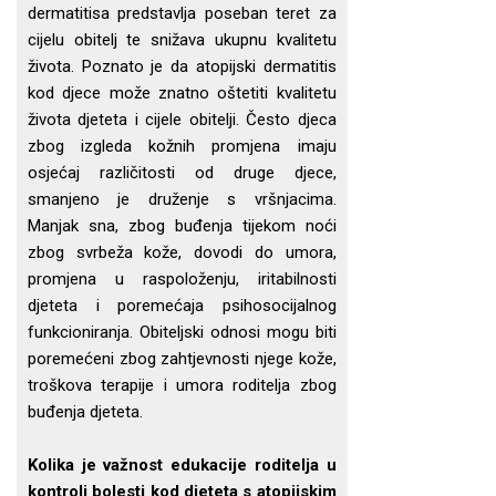
dermatitisa predstavlja poseban teret za
cijelu obitelj te snižava ukupnu kvalitetu
života. Poznato je da atopijski dermatitis
kod djece može znatno oštetiti kvalitetu
života djeteta i cijele obitelji. Često djeca
zbog izgleda kožnih promjena imaju
osjećaj različitosti od druge djece,
smanjeno je druženje s vršnjacima.
Manjak sna, zbog buđenja tijekom noći
zbog svrbeža kože, dovodi do umora,
promjena u raspoloženju, iritabilnosti
djeteta i poremećaja psihosocijalnog
funkcioniranja. Obiteljski odnosi mogu biti
poremećeni zbog zahtjevnosti njege kože,
troškova terapije i umora roditelja zbog
buđenja djeteta.
Kolika je važnost edukacije roditelja u
kontroli bolesti kod djeteta s atopijskim