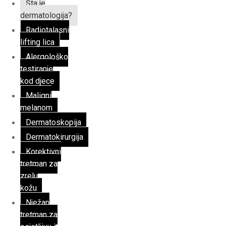
Šta je
dermatologija?
Radiotalasni
lifting lica
Alergološko
testiranje
kod djece
Maligni
melanom
Dermatoskopija
Dermatokirurgija
Korektivni
tretman za
zrelu
kožu
Nježan
tretman za