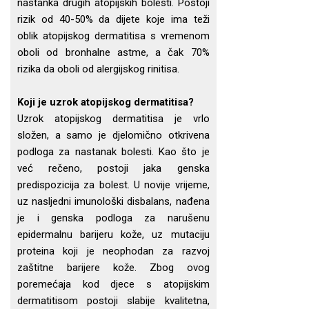
nastanka drugih atopijskih bolesti. Postoji
rizik od 40-50% da dijete koje ima teži
oblik atopijskog dermatitisa s vremenom
oboli od bronhalne astme, a čak 70%
rizika da oboli od alergijskog rinitisa.
Koji je uzrok atopijskog dermatitisa?
Uzrok atopijskog dermatitisa je vrlo
složen, a samo je djelomično otkrivena
podloga za nastanak bolesti. Kao što je
već rečeno, postoji jaka genska
predispozicija za bolest. U novije vrijeme,
uz nasljedni imunološki disbalans, nađena
je i genska podloga za narušenu
epidermalnu barijeru kože, uz mutaciju
proteina koji je neophodan za razvoj
zaštitne barijere kože. Zbog ovog
poremećaja kod djece s atopijskim
dermatitisom postoji slabije kvalitetna,