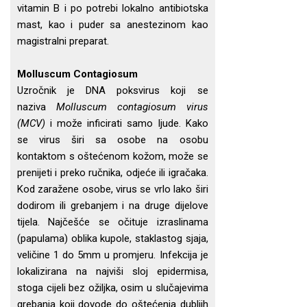
vitamin B i po potrebi lokalno antibiotska
mast, kao i puder sa anestezinom kao
magistralni preparat.
Molluscum Contagiosum
Uzročnik je DNA poksvirus koji se
naziva
Molluscum contagiosum virus
(MCV)
i može inficirati samo ljude. Kako
se virus širi sa osobe na osobu
kontaktom s oštećenom kožom, može se
prenijeti i preko ručnika, odjeće ili igračaka.
Kod zaražene osobe, virus se vrlo lako širi
dodirom ili grebanjem i na druge dijelove
tijela. Najčešće se očituje izraslinama
(papulama) oblika kupole, staklastog sjaja,
veličine 1 do 5mm u promjeru. Infekcija je
lokalizirana na najviši sloj epidermisa,
stoga cijeli bez ožiljka, osim u slučajevima
grebanja koji dovode do oštećenja dubljih