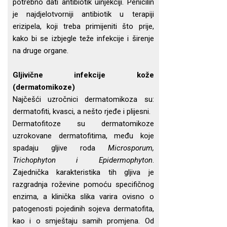
potrebno dati antibiotik uinjekciji. Penicilin
je najdjelotvorniji antibiotik u terapiji
erizipela, koji treba primijeniti što prije,
kako bi se izbjegle teže infekcije i širenje
na druge organe.
Gljivične infekcije kože
(dermatomikoze)
Najčešći uzročnici dermatomikoza su:
dermatofiti, kvasci, a nešto rjeđe i plijesni.
Dermatofitoze su dermatomikoze
uzrokovane dermatofitima, među koje
spadaju gljive roda
Microsporum,
Trichophyton i Epidermophyton
.
Zajednička karakteristika tih gljiva je
razgradnja roževine pomoću specifičnog
enzima, a klinička slika varira ovisno o
patogenosti pojedinih sojeva dermatofita,
kao i o smještaju samih promjena. Od