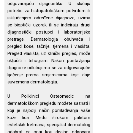
odgovarajuću dijagnostiku. U slučaju
potrebe za histopatološkom potvrdom ili
isključenjem određene dijagnoze, uzima
se bioptički uzorak ili se indiciraju drugi
dijagnostički postupci i laboratorijske
pretrage. Dermatologija obuhvaća i
pregled kose, tačnije, tjemena i vlasišta.
Pregled vlasišta, uz klinički pregled, može
uključiti i trihogram. Nakon postavljanja
dijagnoze odlučujemo se za odgovarajuće
liječenje prema smjernicama koje daje
suvremena dermatologija.
U Poliklinici Osteomedic na
dermatološkom pregledu možete saznati i
koji je najbolji način pomlađivanja vaše
kože lica. Među širokom paletom
estetskih tretmana, specijalist dermatolog
odabrat će onaj koji idealno odgovara