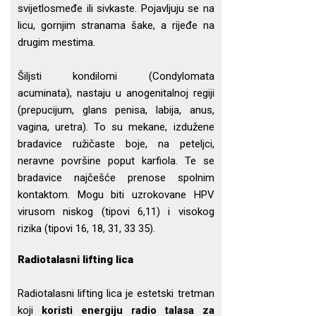
svijetlosmeđe ili sivkaste. Pojavljuju se na
licu, gornjim stranama šake, a rijeđe na
drugim mestima.
Šiljsti kondilomi (Condylomata
acuminata), nastaju u anogenitalnoj regiji
(prepucijum, glans penisa, labija, anus,
vagina, uretra). To su mekane, izdužene
bradavice ružičaste boje, na peteljci,
neravne površine poput karfiola. Te se
bradavice najčešće prenose spolnim
kontaktom. Mogu biti uzrokovane HPV
virusom niskog (tipovi 6,11) i visokog
rizika (tipovi 16, 18, 31, 33 35).
Radiotalasni lifting lica
Radiotalasni lifting lica je estetski tretman
koji
koristi energiju radio talasa za