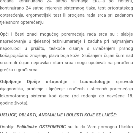
organa, kontinuirano 24 satno snimanje EKG-a po Holteru,
kontinuirano 24 satno mjerenje sistemnog tlaka, test ortostatskog
opterećenja, ergometrijski test ili procjena rada srca pri zadanom
tjelesnom opterećenju.
Opći i česti znaci mogućeg poremećaja rada srca su : slabije
napredovanje u tjelesnoj težini,umaranje i zaduha pri najmanjem
naporu,bol u prsištu, teškoće disanja s uvlačenjem prsnog
koša,pojačano znojenje, plava boja kože. Slušanjem čujan šum nad
srcem ili čujan nepravilan ritam srca mogu upućivati na prirođenu
grešku u građi srca.
Odjeljenje Dječje ortopedije i traumatologije
sprovodi
dijagnostiku, praćenje i liječenje urođenih i stečenih poremećaja
lokomotornog sistema kod djece (od rođenja do navršene 18.
godine života).
USLUGE, OBLASTI, ANOMALIJE I BOLESTI KOJE SE LIJEČE:
Osoblje
Poliklinike OSTEOMEDIC
su tu da Vam pomognu Ukoliko