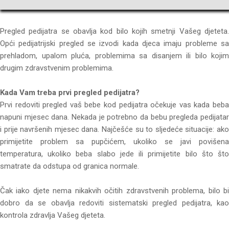
Pregled pedijatra se obavlja kod bilo kojih smetnji Vašeg djeteta.
Opći pedijatrijski pregled se izvodi kada djeca imaju probleme sa
prehladom, upalom pluća, problemima sa disanjem ili bilo kojim
drugim zdravstvenim problemima.
Kada Vam treba prvi pregled pedijatra?
Prvi redoviti pregled vaš bebe kod pedijatra očekuje vas kada beba
napuni mjesec dana. Nekada je potrebno da bebu pregleda pedijatar
i prije navršenih mjesec dana. Najčešće su to sljedeće situacije: ako
primijetite problem sa pupčićem, ukoliko se javi povišena
temperatura, ukoliko beba slabo jede ili primijetite bilo što što
smatrate da odstupa od granica normale.
Čak iako djete nema nikakvih očitih zdravstvenih problema, bilo bi
dobro da se obavlja redoviti sistematski pregled pedijatra, kao
kontrola zdravlja Vašeg djeteta.