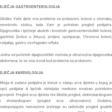
DJEČJA GASTROENTEROLOGIJA
Ukoliko Vaše djete ima problema sa probavom, bolove u stomaku,
neredovitu stolicu, tada Vam je potreban pregled pedijatra.
Dijagnostika i liječenje akutnih i kroničnih gastroenteroloških bolesti,
gastritisi (bolovi u želucu), proljevi, opstipacije, Chronova bolest,
celijakija, gastro-ezofagealni refluks.
Jedna od početnih dijagnostičkih metoda je ultrazvučna dijagnostika
abdomena, te se ona izvodi kod problema sa probavom.
DJEČJA KARDIOLOGIJA:
Misija ili zadaća pedijatra je brinuti o stanju srca djeteta u kojeg je
opći pedijatar ili liječnik obiteljske medicine smatrao potrebnim
provjeriti. Pregled srca djeteta čini klinički pregled, elektrokardiogram
i ehokardiogram (pregled srca ultrazvukom). Dodatne,
nadopunjujuće neinvazivne pretrage su radiološki pregled grudnih