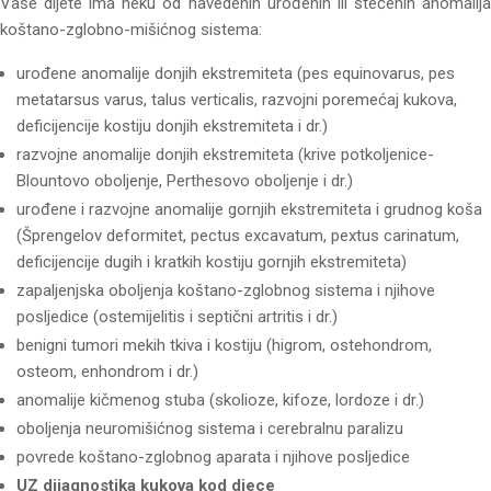
Vaše dijete ima neku od navedenih urođenih ili stečenih anomalija
koštano-zglobno-mišićnog sistema:
urođene anomalije donjih ekstremiteta (pes equinovarus, pes
metatarsus varus, talus verticalis, razvojni poremećaj kukova,
deficijencije kostiju donjih ekstremiteta i dr.)
razvojne anomalije donjih ekstremiteta (krive potkoljenice-
Blountovo oboljenje, Perthesovo oboljenje i dr.)
urođene i razvojne anomalije gornjih ekstremiteta i grudnog koša
(Šprengelov deformitet, pectus excavatum, pextus carinatum,
deficijencije dugih i kratkih kostiju gornjih ekstremiteta)
zapaljenjska oboljenja koštano-zglobnog sistema i njihove
posljedice (ostemijelitis i septični artritis i dr.)
benigni tumori mekih tkiva i kostiju (higrom, ostehondrom,
osteom, enhondrom i dr.)
anomalije kičmenog stuba (skolioze, kifoze, lordoze i dr.)
oboljenja neuromišićnog sistema i cerebralnu paralizu
povrede koštano-zglobnog aparata i njihove posljedice
UZ dijagnostika kukova kod djece