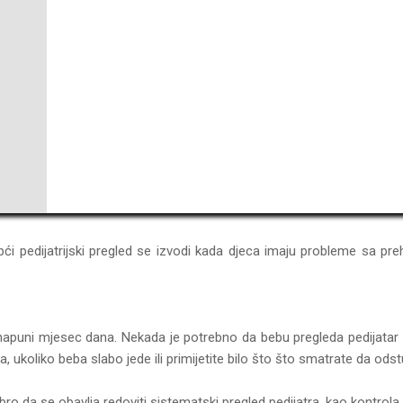
Opći pedijatrijski pregled se izvodi kada djeca imaju probleme sa p
napuni mjesec dana. Nekada je potrebno da bebu pregleda pedijatar i
, ukoliko beba slabo jede ili primijetite bilo što što smatrate da od
bro da se obavlja redoviti sistematski pregled pedijatra, kao kontrola