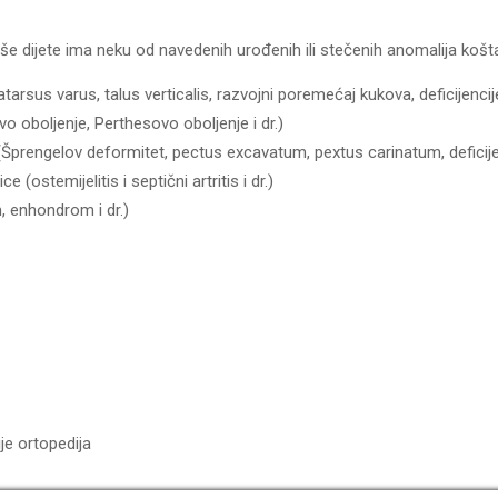
 dijete ima neku od navedenih urođenih ili stečenih anomalija koš
sus varus, talus verticalis, razvojni poremećaj kukova, deficijencije 
o oboljenje, Perthesovo oboljenje i dr.)
Šprengelov deformitet, pectus excavatum, pextus carinatum, deficijenc
ostemijelitis i septični artritis i dr.)
, enhondrom i dr.)
ije ortopedija