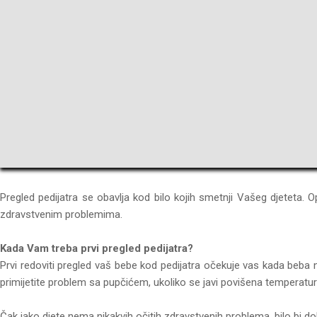
Pregled pedijatra se obavlja kod bilo kojih smetnji Vašeg djeteta. 
zdravstvenim problemima.
Kada Vam treba prvi pregled pedijatra?
Prvi redoviti pregled vaš bebe kod pedijatra očekuje vas kada beba 
primijetite problem sa pupčićem, ukoliko se javi povišena temperatura
Čak iako djete nema nikakvih očitih zdravstvenih problema, bilo bi do