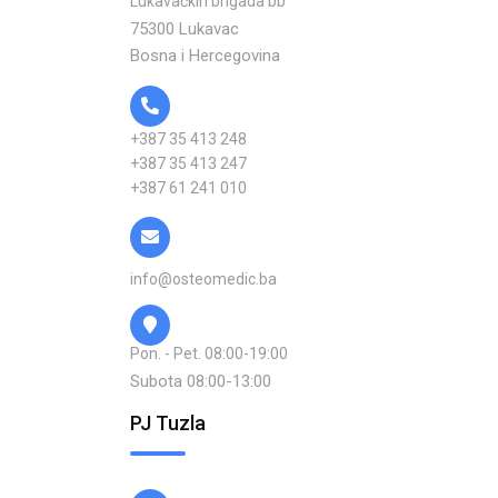
Lukavačkih brigada bb
75300 Lukavac
Bosna i Hercegovina
+387 35 413 248
+387 35 413 247
+387 61 241 010
info@osteomedic.ba
Pon. - Pet. 08:00-19:00
Subota 08:00-13:00
PJ Tuzla