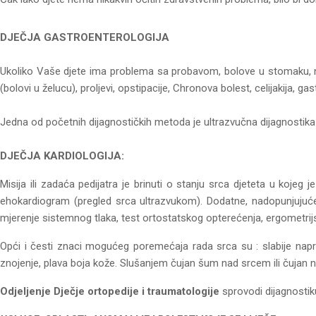
DJEČJA GASTROENTEROLOGIJA
Ukoliko Vaše djete ima problema sa probavom, bolove u stomaku, nered
(bolovi u želucu), proljevi, opstipacije, Chronova bolest, celijakija, ga
Jedna od početnih dijagnostičkih metoda je ultrazvučna dijagnosti
DJEČJA KARDIOLOGIJA:
Misija ili zadaća pedijatra je brinuti o stanju srca djeteta u kojeg je
ehokardiogram (pregled srca ultrazvukom). Dodatne, nadopunjujuće
mjerenje sistemnog tlaka, test ortostatskog opterećenja, ergometrijs
Opći i česti znaci mogućeg poremećaja rada srca su : slabije napr
znojenje, plava boja kože. Slušanjem čujan šum nad srcem ili čujan n
Odjeljenje Dječje ortopedije i traumatologije
sprovodi dijagnostik