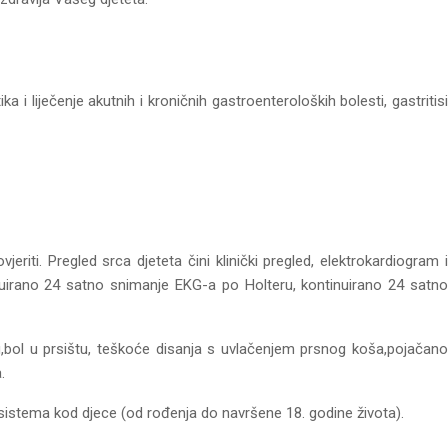
 liječenje akutnih i kroničnih gastroenteroloških bolesti, gastritisi
jeriti. Pregled srca djeteta čini klinički pregled, elektrokardiogram i
nuirano 24 satno snimanje EKG-a po Holteru, kontinuirano 24 satno
u,bol u prsištu, teškoće disanja s uvlačenjem prsnog koša,pojačano
.
 sistema kod djece (od rođenja do navršene 18. godine života).