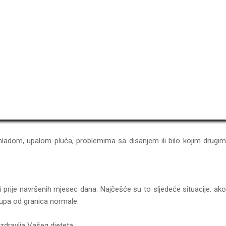
rehladom, upalom pluća, problemima sa disanjem ili bilo kojim drugim
 prije navršenih mjesec dana. Najčešće su to sljedeće situacije: ako
stupa od granica normale.
 zdravlja Vašeg djeteta.