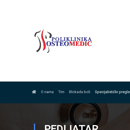
O nama
Tim
Blokada boli
Specijalistički pregl
PEDIJATAR