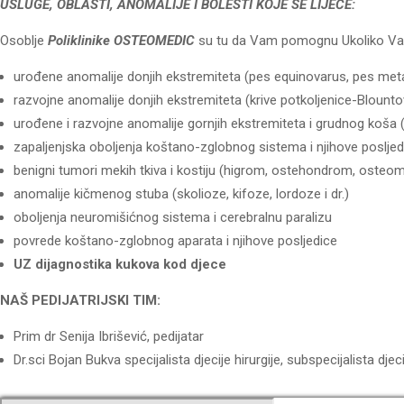
USLUGE, OBLASTI, ANOMALIJE I BOLESTI KOJE SE LIJEČE:
Osoblje
Poliklinike OSTEOMEDIC
su tu da Vam pomognu Ukoliko Vaše
urođene anomalije donjih ekstremiteta (pes equinovarus, pes metatar
razvojne anomalije donjih ekstremiteta (krive potkoljenice-Blountov
urođene i razvojne anomalije gornjih ekstremiteta i grudnog koša (
zapaljenjska oboljenja koštano-zglobnog sistema i njihove posljedice (
benigni tumori mekih tkiva i kostiju (higrom, ostehondrom, osteom
anomalije kičmenog stuba (skolioze, kifoze, lordoze i dr.)
oboljenja neuromišićnog sistema i cerebralnu paralizu
povrede koštano-zglobnog aparata i njihove posljedice
UZ dijagnostika kukova kod djece
NAŠ PEDIJATRIJSKI TIM:
Prim dr Senija Ibrišević, pedijatar
Dr.sci Bojan Bukva specijalista djecije hirurgije, subspecijalista djec