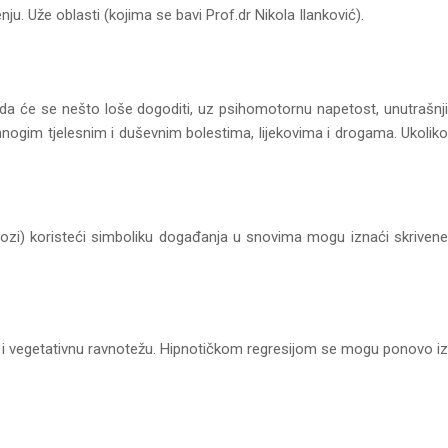
enju. Uže oblasti (kojima se bavi Prof.dr Nikola Ilanković).
 da će se nešto loše dogoditi, uz psihomotornu napetost, unutrašnji
mnogim tjelesnim i duševnim bolestima, lijekovima i drogama. Ukoliko
iholozi) koristeći simboliku događanja u snovima mogu iznaći skrivene
 i vegetativnu ravnotežu. Hipnotičkom regresijom se mogu ponovo iz