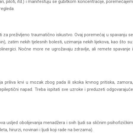
ri, piloti, itd.) i manifestuju se gubitkom koncentracije, poremećajem
regleda.
ti za preživljeno traumatično iskustvo. Ovaj poremećaj u spavanju se
), zatim nekih tjelesnih bolesti, uzimanja nekih lijekova, kao što su:
holinergici. Noćne more ne ugrožavaju zdravlje, ali remete spavanje i
a priliva krvi u mozak zbog pada ili skoka krvnog pritiska, zamora,
 epileptični napad. Treba ispitati sve uzroke i preduzeti odgovarajuće
a usljed obolijevanja menadžera i svih ljudi sa sličnim psihofizičkim
a, hirurzi, novinari i ljudi koji rade na berzama).