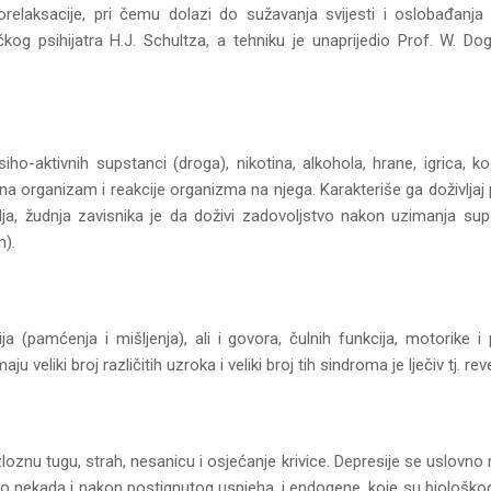
relaksacije, pri čemu dolazi do sužavanja svijesti i oslobađanj
g psihijatra H.J. Schultza, a tehniku je unaprijedio Prof. W. Dogs
iho-aktivnih supstanci (droga), nikotina, alkohola, hrane, igrica, 
na organizam i reakcije organizma na njega. Karakteriše ga doživlja
elja, žudnja zavisnika je da doživi zadovoljstvo nakon uzimanja sup
m).
a (pamćenja i mišljenja), ali i govora, čulnih funkcija, motorike
veliki broj različitih uzroka i veliki broj tih sindroma je lječiv tj. reve
znu tugu, strah, nesanicu i osjećanje krivice. Depresije se uslovno m
o nekada i nakon postignutog uspjeha, i endogene, koje su biološkog