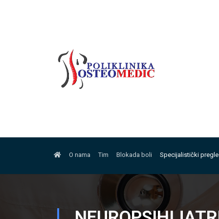
O nama
Tim
Blokada boli
Specijalistički pregl
NEUROPSIHIJATR