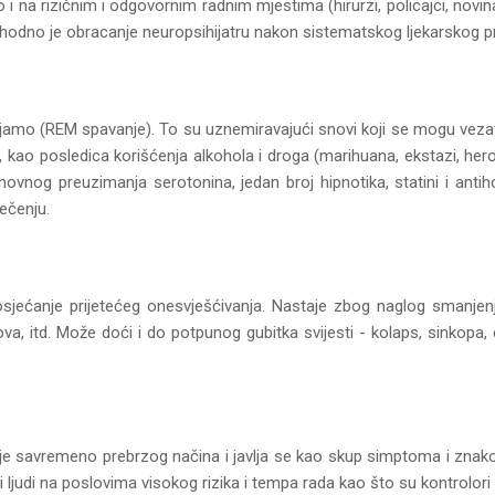
i na rizičnim i odgovornim radnim mjestima (hirurzi, policajci, novina
ophodno je obracanje neuropsihijatru nakon sistematskog ljekarskog p
anjamo (REM spavanje). To su uznemiravajući snovi koji se mogu veza
 kao posledica korišćenja alkohola i droga (marihuana, ekstazi, heroin
ponovnog preuzimanja serotonina, jedan broj hipnotika, statini i anti
ječenju.
osjećanje prijetećeg onesvješćivanja. Nastaje zbog naglog smanjenj
kova, itd. Može doći i do potpunog gubitka svijesti - kolaps, sinkopa,
a je savremeno prebrzog načina i javlja se kao skup simptoma i znakov
ljudi na poslovima visokog rizika i tempa rada kao što su kontrolori let