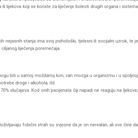
ili lijekova koji se koriste za liječenje bolesti drugih organa i sistema
 nejasnih stanja ima svoj psihološki, tjelesni ili socijalni uzrok, te je
ciljanog liječenja poremećaja.
i mogu biti u samoj moždanoj kori, van mozga u organizmu i u spoljnoj
trebe droge i alkohola, itd.
% slučajeva. Kod onih pacijenata čiji napadi ne reaguju na ljekove,
doživljavaju fobični strah su svjesne da je on nerealan, ali sve čine da