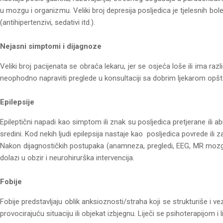
u mozgu i organizmu. Veliki broj depresija posljedica je tjelesnih bolest
(antihipertenzivi, sedativi itd.).
Nejasni simptomi i dijagnoze
Veliki broj pacijenata se obraća lekaru, jer se osjeća loše ili ima razl
neophodno napraviti preglede u konsultaciji sa dobrim ljekarom opšt
Epilepsije
Epileptični napadi kao simptom ili znak su posljedica pretjerane ili
sredini. Kod nekih ljudi epilepsija nastaje kao posljedica povrede i
Nakon dijagnostičkih postupaka (anamneza, pregledi, EEG, MR mozga, 
dolazi u obzir i neurohirurška intervencija.
Fobije
Fobije predstavljaju oblik anksioznosti/straha koji se strukturiše i ve
provocirajuću situaciju ili objekat izbjegnu. Liječi se psihoterapijom i 