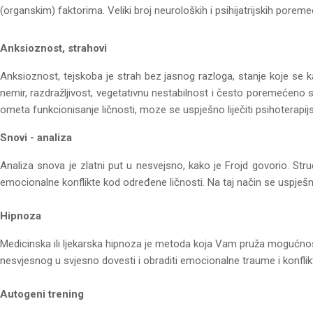
(organskim) faktorima. Veliki broj neuroloških i psihijatrijskih poremeća
Anksioznost, strahovi
Anksioznost, tejskoba je strah bez jasnog razloga, stanje koje se 
nemir, razdražljivost, vegetativnu nestabilnost i često poremećeno s
ometa funkcionisanje ličnosti, moze se uspješno liječiti psihoterapijs
Snovi - analiza
Analiza snova je zlatni put u nesvejsno, kako je Frojd govorio. Stru
emocionalne konflikte kod određene ličnosti. Na taj način se uspješnij
Hipnoza
Medicinska ili ljekarska hipnoza je metoda koja Vam pruža mogućnos
nesvjesnog u svjesno dovesti i obraditi emocionalne traume i konflikt
Autogeni trening