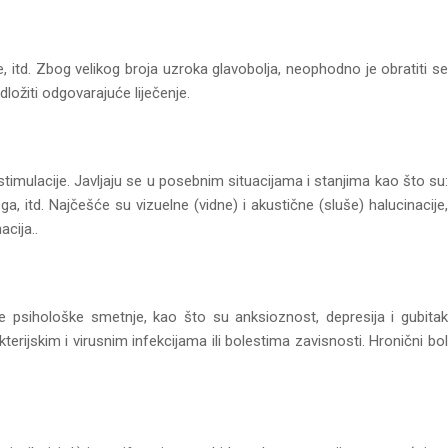
ce, itd. Zbog velikog broja uzroka glavobolja, neophodno je obratiti se
dložiti odgovarajuće liječenje.
stimulacije. Javljaju se u posebnim situacijama i stanjima kao što su:
ga, itd. Najčešće su vizuelne (vidne) i akustične (sluše) halucinacije,
cija..
ate psihološke smetnje, kao što su anksioznost, depresija i gubitak
rijskim i virusnim infekcijama ili bolestima zavisnosti. Hronični bol