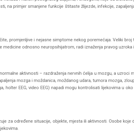
i, na primjer smanjene funkcije štitaste žlijezde, infekcije, zapaljenja 
ičite, promjenljive i nejasne simptome nekog poremećaja. Veliki broj tih
e medicine odnosno neuropsihijatrom, radi iznaženja pravog uzroka i 
 abnormalne aktivnosti – razdraženja nervnih ćelija u mozgu, a uzroc
li zapaljenja mozga i moždanica, moždanog udara, tumora mozga, zloupo
holter EEG, video EEG) napadi mogu kontrolisati lijekovima u oko 70
zuje za određene situacije, objekte, mjesta ili aktivnosti. Osobe koje 
lijekovima.