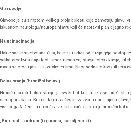
Glavobolje
Glavobolje su simptom velikog broja bolesti koje zahvataju glavu, vrat
iskusnom neurologu/neuropsihijatru koji će napraviti plan dijagnostike,
Halucinacinacije
Halucinacije su obmane čula, koje za razliku od iluzija gdje postoji 
velika emotivna napetost, umor, nesanica, stanja intoksikacije, infekc
mada se mogu javiti i u ostalim čulima. Neophodna je konsultacija isk
Bolna stanja (hronični bolovi)
Hronični bol ili bolno stanje je svaki bol koji traje više od šest
samopouzdanja. Bolna stanja su često izazvana oboljenjima glave, kič
više pogađa žene, a najčešća vrsta hroničnog bola je hronični bol u 
„Burn out" sindrom (izgaranja, iscrpljenosti)