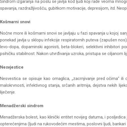
Sindrom izgaranja na poslu se javlja kod ljudi koji rade veoma mnogo 
spavanja, razdražljivošću, gubitkom motivacije, depresijom, itd. Ne
Košmarni snovi
Noćne more ili košmarni snovi se javljaju u fazi spavanja u kojoj s
ponekad javlja u sklopu infekcije respiratornih puteva (zapušen nos),
levo-dopa, dopaminski agonisti, beta-blokeri, selektivni inhibitori 
psihičku stabilnost. Nakon utvrđivanja uzroka, pristupa se ciljanom li
Nesvjestice
Nesvestica se opisuje kao omaglica, „zacrnjivanje pred očima" ili 
malokrvnosti, infektivnog stanja, srčanih aritmija, dejstva nekih lije
liječenje.
Menadžerski sindrom
Menadžerska bolest, kao klinički entitet novijeg datuma, i posljedic
opterećenjima (ljudi na rukovodećim mestima, poslovni ljudi, bankari i 