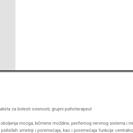
alista za bolesti ovisnosti, grupni psihoterapeut
em oboljenja mozga, kičmene moždine, perifernog nervnog sistema i mi
em psihičkih smetnji i poremećaja, kao i poremećaja funkcije central