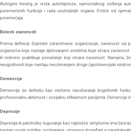
Autogeni trening je vrsta autohipnoze, samostalnog vođenja auto
poremećenih funkcija i rada unutrašnjih organa. Potiče od njemačko
poremećaja.
Bolesti zavisnosti
Prema definiciji Svjetske zdravstvene organizacije, zavisnost od ps
organizma koje nastaje djelovanjem sredstva koje stvara zavisnost 
ili redovno praktikuje ponašanje koji stvara zavisnost. Namjera, ž
neugodnosti koje nastaju neuzimanjem droge (apstinencijski sindro
Demencije
Demencije se definišu kao stečeno narušavanje kognitivnih funkcij
profesionalnu aktivnost i socijalnu efikasnost pacijenta. Demencije imaju 
Depresije
Depresija ili patološko tugovanje kao najčešće simptome ima bezrazlo
nastaju posle gubitka, razdvajanja, stresnog događaja a paradoksaln