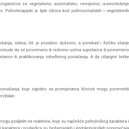
a organizma za vegetativno, automatsko, nesvjesno, uravnoteženje
. Psihoterapijski je lijek izbora kod psihosomatskih i vegetativnih
kockanja, seksa, itd. je posebno duševno, a ponekad i fizičko stanje
j prinude da se povremeno ili redovno uzima supstanca ili povremeno
stance ili praktikovanja određenog ponašanja, ili da izbjegne teške
 i ponašanja, koje zajedno sa promjenama ličnosti mogu poremetiti
rzibilan.
ogu podijeliti na reaktivne, koje su najčešće psihološkog karaktera i
 karaktera i posljedica su biohemijskih i endokrinoloških poremećaja