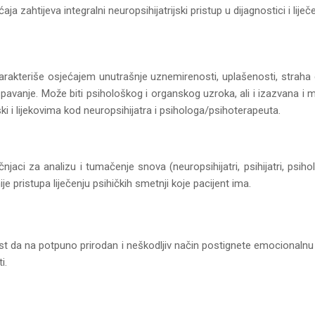
ja zahtijeva integralni neuropsihijatrijski pristup u dijagnostici i liječ
karakteriše osjećajem unutrašnje uznemirenosti, uplašenosti, straha
pavanje. Može biti psihološkog i organskog uzroka, ali i izazvana i 
ki i lijekovima kod neuropsihijatra i psihologa/psihoterapeuta.
čnjaci za analizu i tumačenje snova (neuropsihijatri, psihijatri, ps
e pristupa liječenju psihičkih smetnji koje pacijent ima.
t da na potpuno prirodan i neškodljiv način postignete emocionalnu
i.