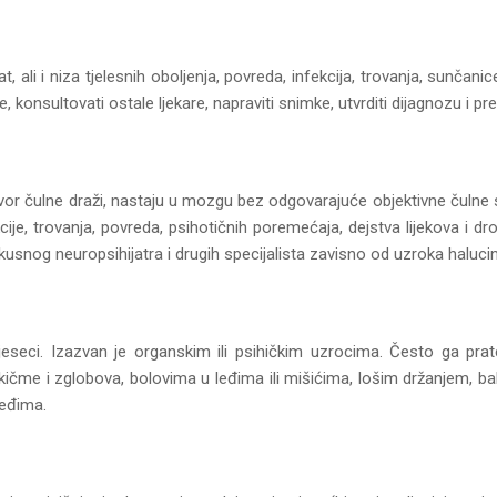
, ali i niza tjelesnih oboljenja, povreda, infekcija, trovanja, sunčani
 konsultovati ostale ljekare, napraviti snimke, utvrditi dijagnozu i pre
izvor čulne draži, nastaju u mozgu bez odgovarajuće objektivne čulne 
ije, trovanja, povreda, psihotičnih poremećaja, dejstva lijekova i dro
usnog neuropsihijatra i drugih specijalista zavisno od uzroka halucina
 mjeseci. Izazvan je organskim ili psihičkim uzrocima. Često ga pr
me i zglobova, bolovima u leđima ili mišićima, lošim držanjem, bakte
leđima.