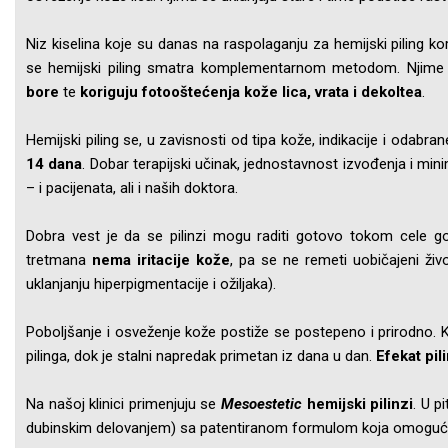
Niz kiselina koje su danas na raspolaganju za hemijski piling k
se hemijski piling smatra komplementarnom metodom. Njim
bore
te
koriguju fotooštećenja kože lica, vrata i dekoltea
.
Hemijski piling se, u zavisnosti od tipa kože, indikacije i odabra
14 dana
. Dobar terapijski učinak, jednostavnost izvođenja i min
– i pacijenata, ali i naših doktora.
Dobra vest je da se pilinzi mogu raditi gotovo tokom cele g
tretmana
nema iritacije kože
, pa se ne remeti uobičajeni živ
uklanjanju hiperpigmentacije i ožiljaka).
Poboljšanje i osveženje kože postiže se postepeno i prirodno. K
pilinga, dok je stalni napredak primetan iz dana u dan.
Efekat pil
Na našoj klinici primenjuju se
Mesoestetic
hemijski pilinzi
. U p
dubinskim delovanjem) sa patentiranom formulom koja omogu