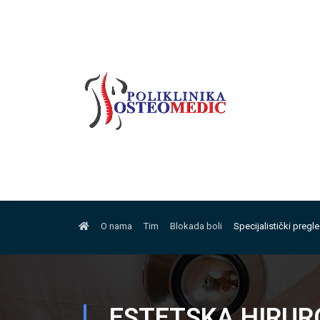
O nama
Tim
Blokada boli
Specijalistički pregl
ESTETSKA HIRUR