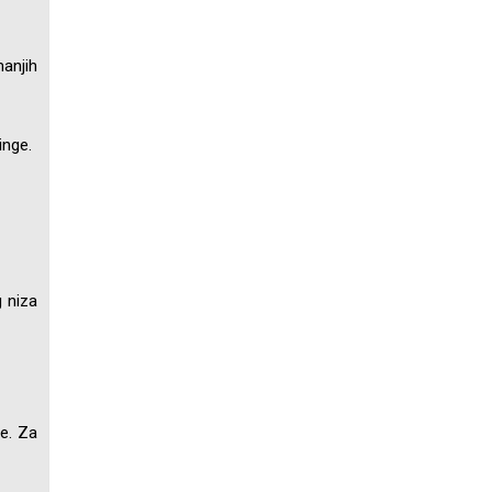
manjih
inge.
g niza
je. Za