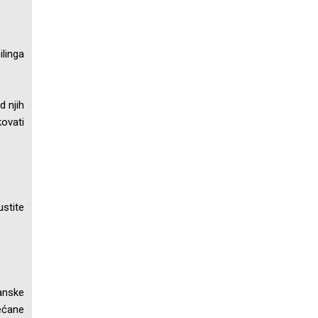
ilinga
d njih
kovati
ustite
ganske
većane