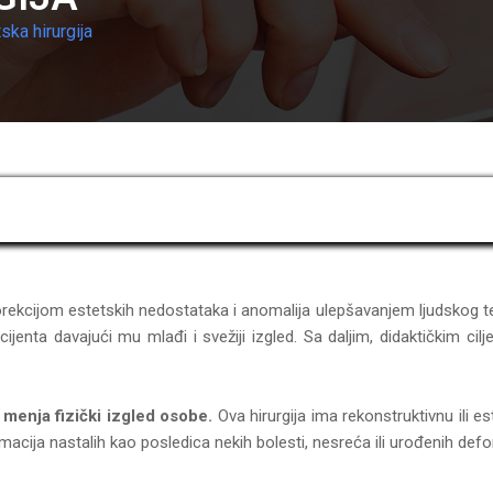
ska hirurgija
korekcijom estetskih nedostataka i anomalija ulepšavanjem ljudskog tel
cijenta davajući mu mlađi i svežiji izgled. Sa daljim, didaktičkim cil
 menja fizički izgled osobe.
Ova hirurgija ima rekonstruktivnu ili e
rmacija nastalih kao posledica nekih bolesti, nesreća ili urođenih defo