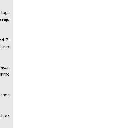
 toga
avaju
od 7-
linici
Nakon
orimo
edenog
.
nih sa