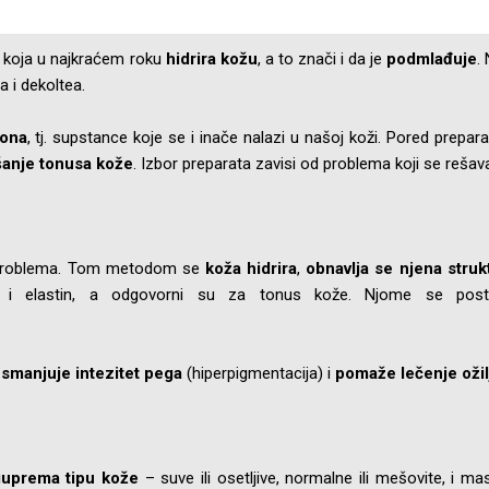
koja u najkraćem roku
hidrira kožu
, a to znači i da je
podmlađuje
.
a i dekoltea.
rona
, tj. supstance koje se i inače nalazi u našoj koži. Pored prepar
šanje tonusa kože
. Izbor preparata zavisi od problema koji se rešav
iko problema. Tom metodom se
koža hidrira
,
obnavlja se njena struk
 i elastin, a odgovorni su za tonus kože. Njome se post
,
smanjuje intezitet pega
(hiperpigmentacija) i
pomaže lečenje ožil
guprema tipu kože
– suve ili osetljive, normalne ili mešovite, i mas