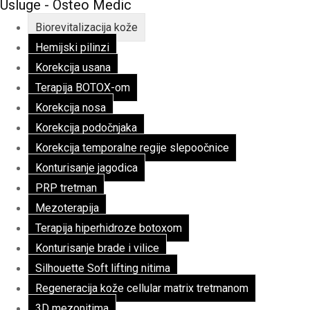
Usluge - Osteo Medic
Biorevitalizacija kože
Hemijski pilinzi
Korekcija usana
Terapija BOTOX-om
Korekcija nosa
Korekcija podočnjaka
Korekcija temporalne regije slepoočnice
Konturisanje jagodica
PRP tretman
Mezoterapija
Terapija hiperhidroze botoxom
Konturisanje brade i vilice
Silhouette Soft lifting nitima
Regeneracija kože cellular matrix tretmanom
3D mezonitima