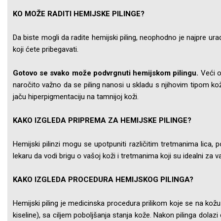
KO MOŽE RADITI HEMIJSKE PILINGE?
Da biste mogli da radite hemijski piling, neophodno je najpre urad
koji ćete pribegavati.
Gotovo se svako može podvrgnuti hemijskom pilingu.
Veći o
naročito važno da se piling nanosi u skladu s njihovim tipom ko
jaču hiperpigmentaciju na tamnijoj koži.
KAKO IZGLEDA PRIPREMA ZA HEMIJSKE PILINGE?
Hemijski pilinzi mogu se upotpuniti različitim tretmanima lica, 
lekaru da vodi brigu o vašoj koži i tretmanima koji su idealni za v
KAKO IZGLEDA PROCEDURA HEMIJSKOG PILINGA?
Hemijski piling je medicinska procedura prilikom koje se na kožu
kiseline), sa ciljem poboljšanja stanja kože. Nakon pilinga dola