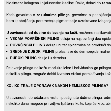
biosinteze kolagena i hijaluronske kiseline. Dakle, dolazi do
remo
Kada govorimo o
rezultatima pilinga
, govorimo o poboljšanju 
bora i poboljšanju poremećaja pigmentacije uzrokovane izlagan
U zavisnosti od dubine delovanja na koži
, možemo razlikovati
VEOMA POVRŠINSKI PILING
deluje na najpovršniji deo epiderm
POVRŠINSKI PILING
deluje unutar epidermisa ne prodirući do 
SREDNJE DUBOKI PILING
prolazi sve do dermoepidermalne 
DUBOKI PILING
deluje i u dermisu.
Delovanje pilinga na kožu modulira lekar i individualno ga prila
nekoliko pilinga, moguće dobiti izvrstan efekat pomlađivanja kož
KOLIKO TRAJE OPORAVAK NAKON HEMIJSKOG PILINGA?
U zavisnosti do odabrane vrste i postignute dubine pilinga, odma
nekoliko dana moguće je i vidljivo ljuštenje kože, koje će kroz 