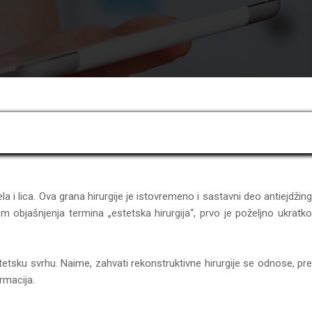
a i lica. Ova grana hirurgije je istovremeno i sastavni deo antiejdžing
jem objašnjenja termina „estetska hirurgija“, prvo je poželjno ukratko
stetsku svrhu. Naime, zahvati rekonstruktivne hirurgije se odnose, pr
rmacija.