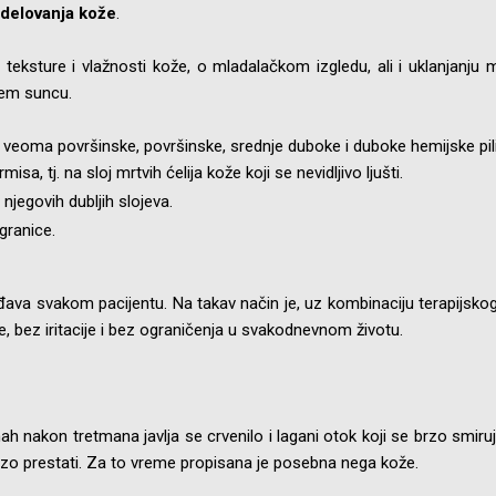
delovanja kože
.
teksture i vlažnosti kože, o mladalačkom izgledu, ali i uklanjanju 
jem suncu.
 veoma površinske, površinske, srednje duboke i duboke hemijske pil
isa, tj. na sloj mrtvih ćelija kože koji se nevidljivo ljušti.
njegovih dubljih slojeva.
granice.
gođava svakom pacijentu. Na takav način je, uz kombinaciju terapijsko
e, bez iritacije i bez ograničenja u svakodnevnom životu.
h nakon tretmana javlja se crvenilo i lagani otok koji se brzo smiru
ubrzo prestati. Za to vreme propisana je posebna nega kože.