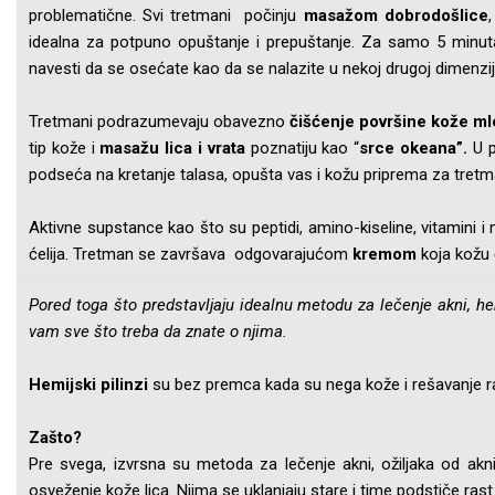
problematične. Svi tretmani počinju
masažom dobrodošlice
idealna za potpuno opuštanje i prepuštanje. Za samo 5 minuta,
navesti da se osećate kao da se nalazite u nekoj drugoj dimenziji
Tretmani podrazumevaju obavezno
čišćenje površine kože m
tip kože i
masažu lica i vrata
poznatiju kao “
srce okeana”.
U 
podseća na kretanje talasa, opušta vas i kožu priprema za tretm
Aktivne supstance kao što su peptidi, amino-kiseline, vitamini i 
ćelija. Tretman se završava odgovarajućom
kremom
koja kožu 
Pored toga što predstavljaju idealnu metodu za lečenje akni, h
vam sve što treba da znate o njima.
Hemijski pilinzi
su bez premca kada su nega kože i rešavanje ra
Zašto?
Pre svega, izvrsna su metoda za lečenje akni, ožiljaka od akni,
osveženje kože lica. Njima se uklanjaju stare i time podstiče rast