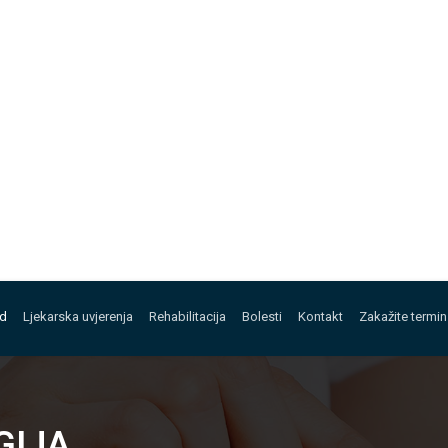
ed
Ljekarska uvjerenja
Rehabilitacija
Bolesti
Kontakt
Zakažite termin
GIJA