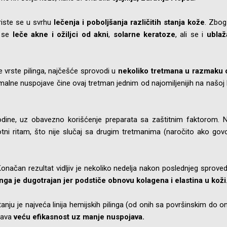
oriste se u svrhu
lečenja i poboljšanja različitih stanja kože
. Zbog
e se
leče akne i ožiljci od akni
,
solarne keratoze
, ali se i
ublaž
ne vrste pilinga, najčešće sprovodi u
nekoliko tretmana u razmaku 
imalne nuspojave čine ovaj tretman jednim od najomiljenijih na našoj k
odine, uz obavezno korišćenje preparata sa zaštitnim faktorom. 
otni ritam, što nije slučaj sa drugim tretmanima (naročito ako gov
onačan rezultat vidljiv je nekoliko nedelja nakon poslednjeg sprov
inga je dugotrajan jer podstiče obnovu kolagena i elastina u koži
itanju je najveća linija hemijskih pilinga (od onih sa površinskim do o
ćava
veću efikasnost uz manje nuspojava.