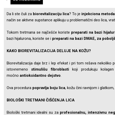
Da li ste čuli za
biorevitalizaciju lica
? To je
injekciona metoda
način se aktivne supstance aplikuju u problematični deo lica, vrat
Tokom tretmana se najčešće koriste
preparati na bazi hijalu
bazi hijalurona, koriste se i
preparati na bazi DMAE, za pobolj
KAKO BIOREVITALIZACIJA DELUJE NA KOŽU?
Biorevitalizacija daje brz i lep efekat i pri tom rešava nekol
istovremeno
stimulišu fibroblasti
koji produkuju kolagen
moćno
antioksidantno dejstvo
.
Ova procedura
popravlja boju lica
, kožu čini ravnijom i glatkom
BIOLOŠKI TRETMANI ČIŠĆENJA LICA
Biološki tretmani idealni su za
profesionalnu, intenzivnu ne