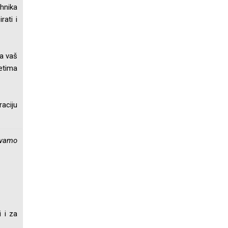
ehnika
ati i
za vaš
etima
raciju
rivamo
i i za