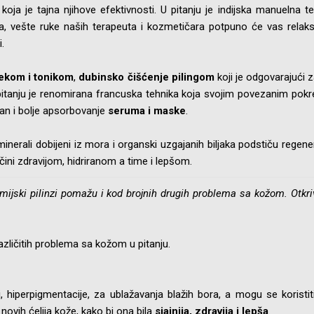
, koja je tajna njihove efektivnosti. U pitanju je indijska manuelna t
 vešte ruke naših terapeuta i kozmetičara potpuno će vas relaksir
.
lekom i tonikom
,
dubinsko čišćenje pilingom
koji je odgovarajući 
pitanju je renomirana francuska tehnika koja svojim povezanim pokr
an i bolje apsorbovanje
seruma i maske
.
minerali dobijeni iz mora i organski uzgajanih biljaka podstiču regene
čini zdravijom, hidriranom a time i lepšom.
emijski pilinzi pomažu i kod brojnih drugih problema sa kožom. Otk
zličitih problema sa kožom u pitanju.
 hiperpigmentacije, za ublažavanja blažih bora, a mogu se koristit
 novih ćelija kože, kako bi ona bila
sjajnija, zdravija i lepša
.