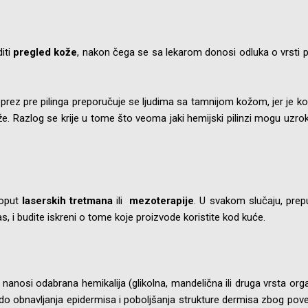
iti
pregled kože
, nakon čega se sa lekarom donosi odluka o vrsti p
prez pre pilinga preporučuje se ljudima sa tamnijom kožom, jer je ko
že. Razlog se krije u tome što veoma jaki hemijski pilinzi mogu uzro
poput
laserskih tretmana
ili
mezoterapije
. U svakom slučaju, prep
as, i budite iskreni o tome koje proizvode koristite kod kuće.
 nanosi odabrana hemikalija (glikolna, mandelična ili druga vrsta or
zi do obnavljanja epidermisa i poboljšanja strukture dermisa zbog po