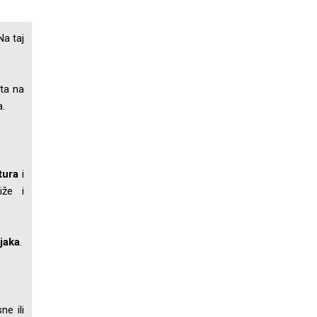
 Na taj
ata na
a.
tura
i
iže i
jaka
.
ne ili