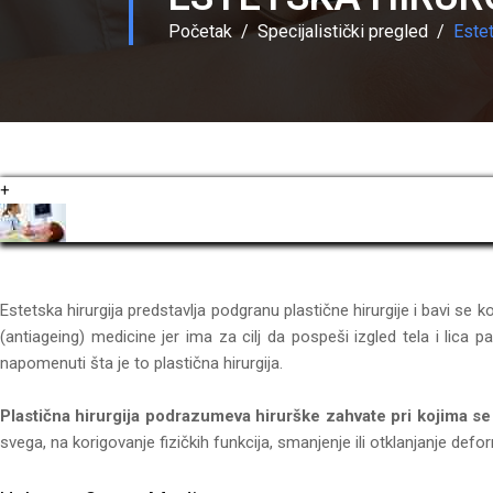
Početak
Specijalistički pregled
Estet
+
Estetska hirurgija predstavlja podgranu plastične hirurgije i bavi se 
(antiageing) medicine jer ima za cilj da pospeši izgled tela i lica pa
napomenuti šta je to plastična hirurgija.
Plastična hirurgija podrazumeva hirurške zahvate pri kojima se
svega, na korigovanje fizičkih funkcija, smanjenje ili otklanjanje defo