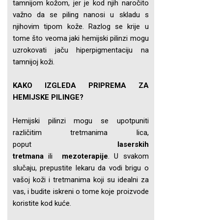
tamnijom kožom, jer je kod njih naročito
važno da se piling nanosi u skladu s
njihovim tipom kože. Razlog se krije u
tome što veoma jaki hemijski pilinzi mogu
uzrokovati jaču hiperpigmentaciju na
tamnijoj koži.
KAKO IZGLEDA PRIPREMA ZA
HEMIJSKE PILINGE?
Hemijski pilinzi mogu se upotpuniti
različitim tretmanima lica,
poput
laserskih
tretmana
ili
mezoterapije
. U svakom
slučaju, prepustite lekaru da vodi brigu o
vašoj koži i tretmanima koji su idealni za
vas, i budite iskreni o tome koje proizvode
koristite kod kuće.