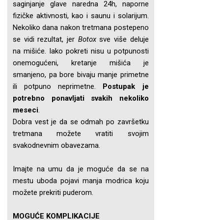
saginjanje glave naredna 24h, naporne
fizičke aktivnosti, kao i saunu i solarijum.
Nekoliko dana nakon tretmana postepeno
se vidi rezultat, jer
Botox
sve više deluje
na mišiće. Iako pokreti nisu u potpunosti
onemogućeni, kretanje mišića je
smanjeno, pa bore bivaju manje primetne
ili potpuno neprimetne.
Postupak je
potrebno ponavljati svakih nekoliko
meseci
.
Dobra vest je da se odmah po završetku
tretmana možete vratiti svojim
svakodnevnim obavezama.
Imajte na umu da je moguće da se na
mestu uboda pojavi manja modrica koju
možete prekriti puderom.
MOGUĆE KOMPLIKACIJE