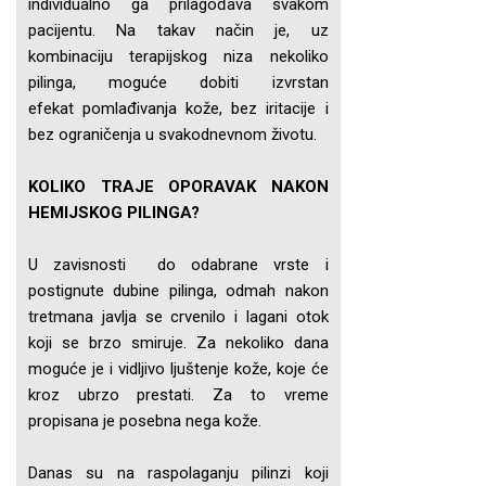
individualno ga prilagođava svakom
pacijentu. Na takav način je, uz
kombinaciju terapijskog niza nekoliko
pilinga, moguće dobiti izvrstan
efekat pomlađivanja kože, bez iritacije i
bez ograničenja u svakodnevnom životu.
KOLIKO TRAJE OPORAVAK NAKON
HEMIJSKOG PILINGA?
U zavisnosti do odabrane vrste i
postignute dubine pilinga, odmah nakon
tretmana javlja se crvenilo i lagani otok
koji se brzo smiruje. Za nekoliko dana
moguće je i vidljivo ljuštenje kože, koje će
kroz ubrzo prestati. Za to vreme
propisana je posebna nega kože.
Danas su na raspolaganju pilinzi koji