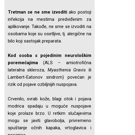
Tretman se ne sme izvoditi
ako postoji
infekcija na mestima predviđenim za
aplikovanje. Takođe, ne sme se izvoditi na
osobama koje su osetljive, tj. alergične na
bilo koji sastojak preparata.
Kod osoba s pojedinim neurološkim
poremećajima
(ALS – amiotrofična
lateralna skleroza,
Myasthenia Gravis
ili
Lambert-Eatonov sindrom) povećan je
rizik od pojave ozbiljnijih nuspojava.
Crvenilo, svrab kože, blagi otok i pojava
modrica spadaju u moguće nuspojave
koje prolaze brzo. U retkim slučajevima
mogu se javiti glavobolja, privremeno
spuštanje očnih kapaka, vrtoglavica i