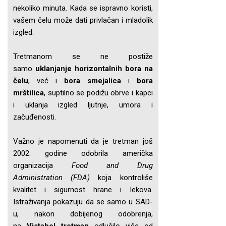
nekoliko minuta. Kada se ispravno koristi,
vašem čelu može dati privlačan i mladolik
izgled.
Tretmanom se ne postiže
samo
uklanjanje horizontalnih bora na
čelu
, već i
bora smejalica
i
bora
mrštilica
, suptilno se podižu obrve i kapci
i uklanja izgled ljutnje, umora i
začuđenosti.
Važno je napomenuti da je tretman još
2002. godine odobrila američka
organizacija
Food and Drug
Administration (FDA)
koja kontroliše
kvalitet i sigurnost hrane i lekova.
Istraživanja pokazuju da se samo u SAD-
u, nakon dobijenog odobrenja,