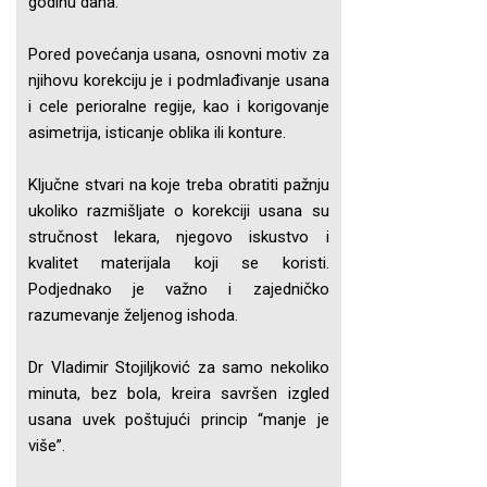
godinu dana.
Pored povećanja usana, osnovni motiv za
njihovu korekciju je i podmlađivanje usana
i cele perioralne regije, kao i korigovanje
asimetrija, isticanje oblika ili konture.
Ključne stvari na koje treba obratiti pažnju
ukoliko razmišljate o korekciji usana su
stručnost lekara, njegovo iskustvo i
kvalitet materijala koji se koristi.
Podjednako je važno i zajedničko
razumevanje željenog ishoda.
Dr Vladimir Stojiljković za samo nekoliko
minuta, bez bola, kreira savršen izgled
usana uvek poštujući princip “manje je
više”.