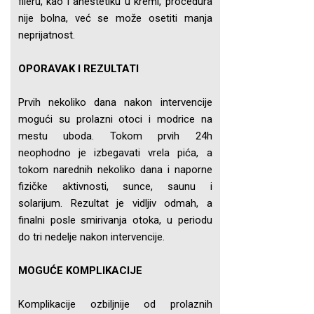
fileru, kao i anestetiku u kremi, procedura
nije bolna, već se može osetiti manja
neprijatnost.
OPORAVAK I REZULTATI
Prvih nekoliko dana nakon intervencije
mogući su prolazni otoci i modrice na
mestu uboda. Tokom prvih 24h
neophodno je izbegavati vrela pića, a
tokom narednih nekoliko dana i naporne
fizičke aktivnosti, sunce, saunu i
solarijum. Rezultat je vidljiv odmah, a
finalni posle smirivanja otoka, u periodu
do tri nedelje nakon intervencije.
MOGUĆE KOMPLIKACIJE
Komplikacije ozbiljnije od prolaznih