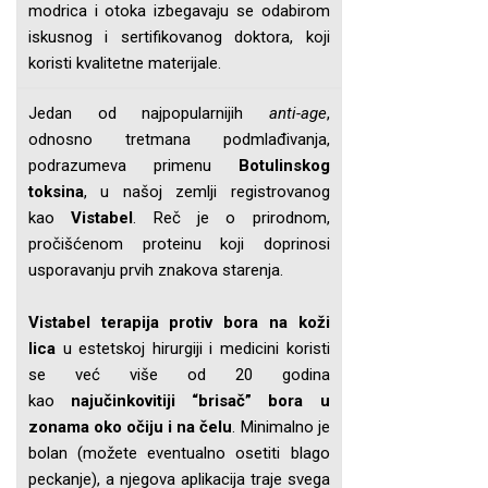
modrica i otoka izbegavaju se odabirom
iskusnog i sertifikovanog doktora, koji
koristi kvalitetne materijale.
Jedan od najpopularnijih
anti-age
,
odnosno tretmana podmlađivanja,
podrazumeva primenu
Botulinskog
toksina
, u našoj zemlji registrovanog
kao
Vistabel
. Reč je o prirodnom,
pročišćenom proteinu koji doprinosi
usporavanju prvih znakova starenja.
Vistabel terapija protiv bora na koži
lica
u estetskoj hirurgiji i medicini koristi
se već više od 20 godina
kao
najučinkovitiji “brisač” bora u
zonama oko očiju i na čelu
. Minimalno je
bolan (možete eventualno osetiti blago
peckanje), a njegova aplikacija traje svega