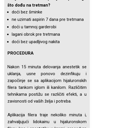
što dođu na tretman?
doći bez šminke
ne uzimati aspirin 7 dana pre tretmana
doći u tamnoj garderobi
lagani obrok pre tretmana
doći bez upadljivog nakita
PROCEDURA
Nakon 15 minuta delovanja anestetik se
uklanja, usne ponovo dezinfikuju i
započinje se sa aplikacijom hijaluronskih
filera tankom iglom ili kanilom. Različitim
tehnikama postižu se različiti efekti, a u
zavisnosti od vaših želja i potreba.
Aplikacija filera traje nekoliko minuta i,
zahvaljujući lidokainu u hijaluronskom