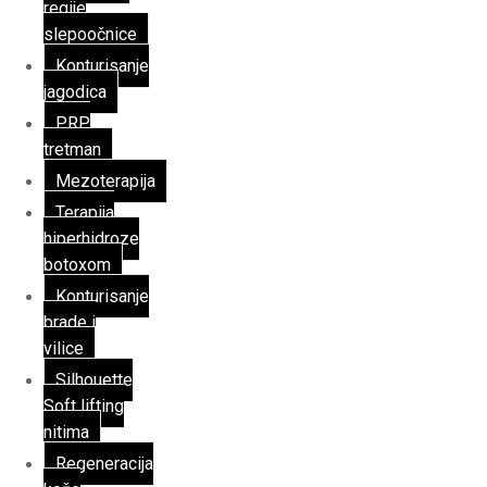
regije
slepoočnice
Konturisanje
jagodica
PRP
tretman
Mezoterapija
Terapija
hiperhidroze
botoxom
Konturisanje
brade i
vilice
Silhouette
Soft lifting
nitima
Regeneracija