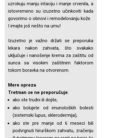
uzrokuju manju iritaciju i manje crvenila, a
istovremeno su izuzetno učinkoviti kada
govorimo o obnovi i remodelovanju kože.
I imajte još nešto na umu!
Izuzetno je važno držati se preporuka
lekara nakon zahvata, što svakako
uključuje i nanošenje krema za zaštitu od
sunca sa visokim zaštitnim faktorom
tokom boravka na otvorenom.
Mere opreza
Tretman se ne preporučuje
:
ako ste trudni ili dojite,
ako bolujete od imunoloških bolesti
(sistemski lupus, sklerodermija),
ako ste pre manje od 6 meseci bili
podvrgnuti hirurškom zahvatu, zračenju