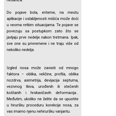
nesanica.
Do pojave bola, eriteme, na mestu
aplikacije i oslabljenosti mišića može doći
u veoma retkim situacijama. Te pojave se
povezuju sa postupkom zato što se
javljaju prve nedelje nakon tretmana. Ipak,
sve one su privremene i ne traju više od
nekoliko nedelja.
Izgled nosa može zavisiti od mnogo
faktora – oblika, veličine, profila, oblika
nozdrva, asimetrija, devijacija septuma,
vezivnog tkiva, urođenih ili stečenih
koštanih i hrskavičavih deformacija…
Međutim, ukoliko ne želite da se upustite
u hiruršku proceduru korekcije nosa, za
vas imamo njenu nehiruršku varijantu.