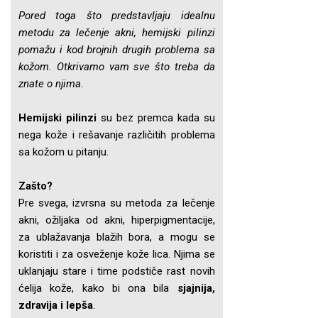
Pored toga što predstavljaju idealnu
metodu za lečenje akni, hemijski pilinzi
pomažu i kod brojnih drugih problema sa
kožom. Otkrivamo vam sve što treba da
znate o njima.
Hemijski pilinzi
su bez premca kada su
nega kože i rešavanje različitih problema
sa kožom u pitanju.
Zašto?
Pre svega, izvrsna su metoda za lečenje
akni, ožiljaka od akni, hiperpigmentacije,
za ublažavanja blažih bora, a mogu se
koristiti i za osveženje kože lica. Njima se
uklanjaju stare i time podstiče rast novih
ćelija kože, kako bi ona bila
sjajnija,
zdravija i lepša
.