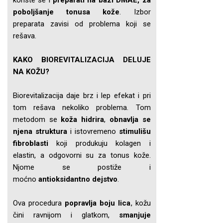
koriste se i
preparati na bazi DMAE, za
poboljšanje tonusa kože
. Izbor
preparata zavisi od problema koji se
rešava.
KAKO BIOREVITALIZACIJA DELUJE
NA KOŽU?
Biorevitalizacija daje brz i lep efekat i pri
tom rešava nekoliko problema. Tom
metodom se
koža hidrira
,
obnavlja se
njena struktura
i istovremeno
stimulišu
fibroblasti
koji produkuju kolagen i
elastin, a odgovorni su za tonus kože.
Njome se postiže i
moćno
antioksidantno dejstvo
.
Ova procedura
popravlja boju lica
, kožu
čini ravnijom i glatkom,
smanjuje