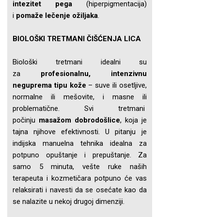
intezitet pega
(hiperpigmentacija)
i
pomaže lečenje ožiljaka
.
BIOLOŠKI TRETMANI ČIŠĆENJA LICA
Biološki tretmani idealni su
za
profesionalnu, intenzivnu
neguprema tipu kože
– suve ili osetljive,
normalne ili mešovite, i masne ili
problematične. Svi tretmani
počinju
masažom dobrodošlice
, koja je
tajna njihove efektivnosti. U pitanju je
indijska manuelna tehnika idealna za
potpuno opuštanje i prepuštanje. Za
samo 5 minuta, vešte ruke naših
terapeuta i kozmetičara potpuno će vas
relaksirati i navesti da se osećate kao da
se nalazite u nekoj drugoj dimenziji.