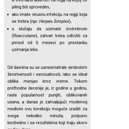
ili tretmanu laserom na regiji na kojoj će
piling biti sproveden,
ako imate virusnu infekciju na regiji koja
se tretira (npr.
Herpes Simplex
),
u slučaju da uzimate izotretinoin
(
Roaccutane
), zahvat treba odložiti za
period od 6 meseci po prestanku
uzimanja leka.
Od davnina su se usnesmatrale simbolom
ženstvenosti i senzualnosti, iako se ideal
oblika menjao kroz vreme. Tokom
prethodne decenije je, iz godine u godinu,
rasla popularnost punijih, oblikovanih
usana, a danas je zahvaljujući modernoj
medicini ovu korekciju moguće uraditi za
svega nekoliko minuta, potpuno
bezbedno i sa rezultatima koji traju skoro