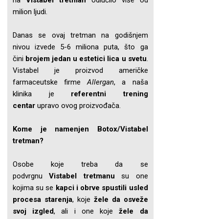
na
Vistabel tretman
odlučilo više od
milion ljudi.
Danas se ovaj tretman na godišnjem
nivou izvede 5-6 miliona puta, što ga
čini
brojem jedan u estetici lica u svetu
.
Vistabel je proizvod američke
farmaceutske firme
Allergan
, a naša
klinika je
referentni trening
centar
upravo ovog proizvođača.
Kome je namenjen Botox/Vistabel
tretman?
Osobe koje treba da se
podvrgnu
Vistabel tretmanu
su one
kojima su se
kapci i obrve spustili usled
procesa starenja
, koje
žele da osveže
svoj izgled
, ali i one koje
žele da