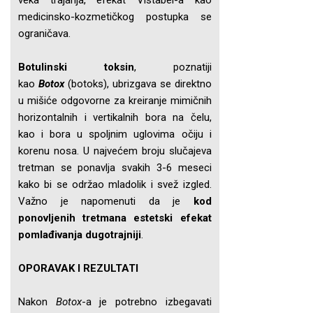
veka trajanja, efekat Vistabel-a kao
medicinsko-kozmetičkog postupka se
ograničava.
Botulinski toksin
, poznatiji
kao
Botox
(botoks), ubrizgava se direktno
u mišiće odgovorne za kreiranje mimičnih
horizontalnih i vertikalnih bora na čelu,
kao i bora u spoljnim uglovima očiju i
korenu nosa. U najvećem broju slučajeva
tretman se ponavlja svakih 3-6 meseci
kako bi se održao mladolik i svež izgled.
Važno je napomenuti da je
kod
ponovljenih tretmana estetski efekat
pomlađivanja dugotrajniji
.
OPORAVAK I REZULTATI
Nakon
Botox
-a je potrebno izbegavati