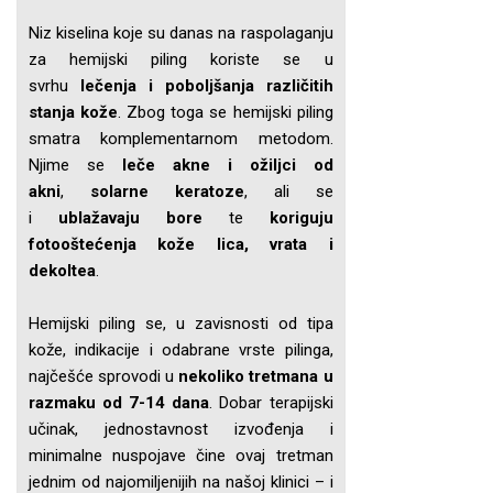
Niz kiselina koje su danas na raspolaganju
za hemijski piling koriste se u
svrhu
lečenja i poboljšanja različitih
stanja kože
. Zbog toga se hemijski piling
smatra komplementarnom metodom.
Njime se
leče akne i ožiljci od
akni
,
solarne keratoze
, ali se
i
ublažavaju bore
te
koriguju
fotooštećenja kože lica, vrata i
dekoltea
.
Hemijski piling se, u zavisnosti od tipa
kože, indikacije i odabrane vrste pilinga,
najčešće sprovodi u
nekoliko tretmana u
razmaku od 7-14 dana
. Dobar terapijski
učinak, jednostavnost izvođenja i
minimalne nuspojave čine ovaj tretman
jednim od najomiljenijih na našoj klinici – i