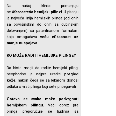
Na našoj klinici primenjuju
se
Mesoestetic
hemijski pilinzi
. U pitanju
je najveća linija hemijskih pilinga (od onih
sa površinskim do onih sa dubinskim
delovanjem) sa patentiranom formulom
koja omogućava
veću efikasnost uz
manje nuspojava.
KO MOŽE RADITI HEMIJSKE PILINGE?
Da biste mogli da radite hemijski piling,
neophodno je najpre uraditi
pregled
kože
, nakon čega se sa lekarom donosi
odluka o vrsti pilinga koji ćete pribegavati.
Gotovo se svako može podvrgnuti
hemijskom pilingu.
Veći oprez pre
pilinga preporučuje se ljudima sa