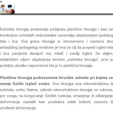
+
Estetska hirurgija predstavlja podgranu plastične hirurgije i bavi se
korekcijom estetskih nedostataka i anomalija ulepšavanjem ljudskog
tela i lica. Ova grana hirurgije je istovremeno i sastavni deo
antiejdžing (antiageing) medicine jer ima za cilj da pospeši izgled tela
i lica pacijenta davajući mu mlađi i svežiji izgled. Sa daljim,
didaktičkim ciljem objašnjenja termina „estetska hirurgija“, prvo je
poželjno ukratko napomenuti šta je to plastična hirurgija.
Plastična hirurgija podrazumeva hirurške zahvate pri kojima se
menja fizički izgled osobe.
Ova hirurgija ima rekonstruktivnu ili
estetsku svrhu. Naime, zahvati rekonstruktivne hirurgije se odnose,
pre svega, na korigovanje fizičkih funkcija, smanjenje ili otklanjanje
deformacija nastalih kao posledica nekih bolesti, nesreća ili
urođenih deformacija.