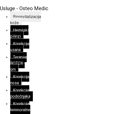
Usluge - Osteo Medic
Biorevitalizacija
kože
Hemijski
pilinzi
Korekcija
usana
Terapija
BOTOX-
om
Korekcija
nosa
Korekcija
podočnjaka
Korekcija
temporalne