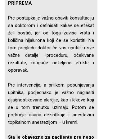
PRIPREMA
Pre postupka je važno obaviti konsultaciju
sa doktorom i definisati kakav se efekat
želi postići, jer od toga zavise vrsta i
količina hijalurona koji će se koristiti. Na
tom pregledu doktor će vas uputiti u sve
važne detalje –proceduru, očekivane
rezultate, moguće neželjene efekte i
oporavak.
Pre intervencije, a prilikom popunjavanja
upitnika, podjednako je važno naglasiti
dijagnostikovane alergije, kao i lekove koji
se u tom trenutku uzimaju. Potom se
područje usana dezinfikuje i anestezira
topikalnom anestezijom – u kremi.
Šta je obavezno za pacijente pre nego