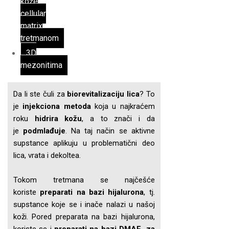
kože
cellular
matrix
tretmanom
3D
mezonitima
Da li ste čuli za
biorevitalizaciju lica
? To
je
injekciona metoda
koja u najkraćem
roku
hidrira kožu
, a to znači i da
je
podmlađuje
. Na taj način se aktivne
supstance aplikuju u problematični deo
lica, vrata i dekoltea.
Tokom tretmana se najčešće
koriste
preparati na bazi hijalurona
, tj.
supstance koje se i inače nalazi u našoj
koži. Pored preparata na bazi hijalurona,