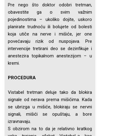
Pre nego što doktor odobri tretman,
obavestite ga o svim važnim
pojedinostima – ukoliko dojite, uskoro
planirate trudnoću ili bolujete od bolesti
koja utiče na nerve i mišiće, jer one
povećavaju rizik od nuspojava. Pre
intervencije tretirani deo se dezinfikuje i
anestezira topikalnom anestezijom – u
kremi.
PROCEDURA
Vistabel tretman deluje tako da blokira
signale od nerava prema mišićima. Kada
se ubrizga u mišiće, blokiraju se nervni
signali, mišići se opuštaju, a bore
izravnavaju.
S obzirom na to da je relativno kratkog