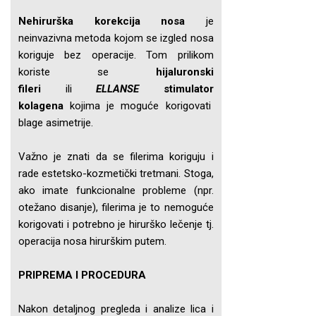
Nehirurška korekcija nosa
je
neinvazivna metoda kojom se izgled nosa
koriguje bez operacije. Tom prilikom
koriste se
hijaluronski
fileri
ili
ELLANSE
stimulator
kolagena
kojima je moguće korigovati
blage asimetrije.
Važno je znati da se filerima koriguju i
rade estetsko-kozmetički tretmani. Stoga,
ako imate funkcionalne probleme (npr.
otežano disanje), filerima je to nemoguće
korigovati i potrebno je hirurško lečenje tj.
operacija nosa hirurškim putem.
PRIPREMA
I PROCEDURA
Nakon detaljnog pregleda i analize lica i