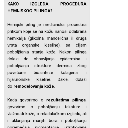
KAKO IZGLEDA PROCEDURA
HEMIJSKOG PILINGA?
Hemijski piling je medicinska procedura
prilikom koje se na kožu nanosi odabrana
hemikalija (glikolna, mandelična ili druga
vrsta organske kiseline), sa ciljem
poboljšanja stanja kože. Nakon pilinga
dolazi do obnavljanja epidermisa i
poboljšanja strukture dermisa zbog
povećane biosinteze kolagena i
hijaluronske kiseline. Dakle, dolazi
do
remodelovanja kože
.
Kada govorimo o
rezultatima pilinga
,
govorimo o poboljšanju teksture i
vlažnosti kože, o mladalačkom izgledu, ali
i uklanjanju manjih bora i poboljšanju
poremećaja pigmentacije uzrokovane