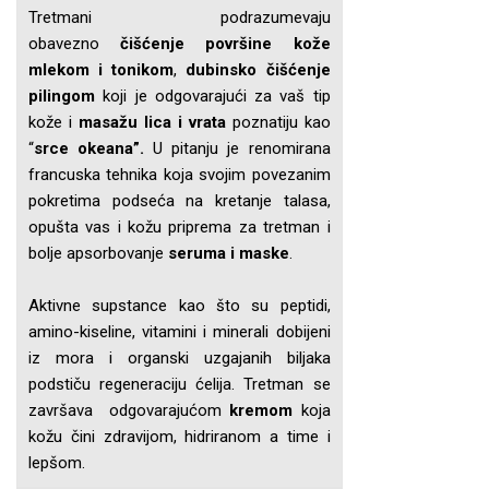
Tretmani podrazumevaju
obavezno
čišćenje površine kože
mlekom i tonikom
,
dubinsko čišćenje
pilingom
koji je odgovarajući za vaš tip
kože i
masažu lica i vrata
poznatiju kao
“
srce okeana”.
U pitanju je renomirana
francuska tehnika koja svojim povezanim
pokretima podseća na kretanje talasa,
opušta vas i kožu priprema za tretman i
bolje apsorbovanje
seruma i maske
.
Aktivne supstance kao što su peptidi,
amino-kiseline, vitamini i minerali dobijeni
iz mora i organski uzgajanih biljaka
podstiču regeneraciju ćelija. Tretman se
završava odgovarajućom
kremom
koja
kožu čini zdravijom, hidriranom a time i
lepšom.