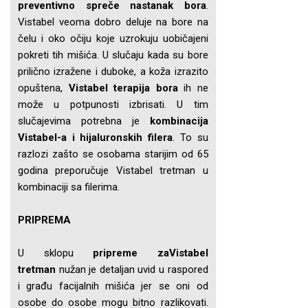
preventivno spreče nastanak bora
.
Vistabel veoma dobro deluje na bore na
čelu i oko očiju koje uzrokuju uobičajeni
pokreti tih mišića. U slučaju kada su bore
prilično izražene i duboke, a koža izrazito
opuštena,
Vistabel terapija bora
ih ne
može u potpunosti izbrisati. U tim
slučajevima potrebna je
kombinacija
Vistabel-a i hijaluronskih filera
. To su
razlozi zašto se osobama starijim od 65
godina preporučuje Vistabel tretman u
kombinaciji sa filerima.
PRIPREMA
U sklopu
pripreme zaVistabel
tretman
nužan je detaljan uvid u raspored
i građu facijalnih mišića jer se oni od
osobe do osobe mogu bitno razlikovati.