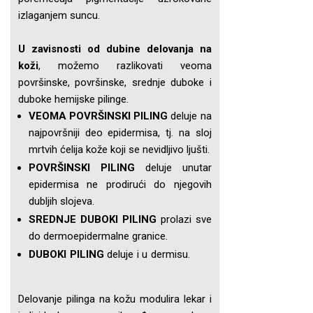
izlaganjem suncu.
U zavisnosti od dubine delovanja na
koži
, možemo razlikovati veoma
površinske, površinske, srednje duboke i
duboke hemijske pilinge.
VEOMA POVRŠINSKI PILING
deluje na
najpovršniji deo epidermisa, tj. na sloj
mrtvih ćelija kože koji se nevidljivo ljušti.
POVRŠINSKI PILING
deluje unutar
epidermisa ne prodirući do njegovih
dubljih slojeva.
SREDNJE DUBOKI PILING
prolazi sve
do dermoepidermalne granice.
DUBOKI PILING
deluje i u dermisu.
Delovanje pilinga na kožu modulira lekar i