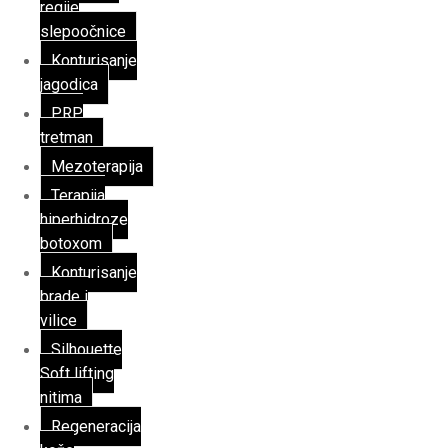
regije
slepoočnice
Konturisanje
jagodica
PRP
tretman
Mezoterapija
Terapija
hiperhidroze
botoxom
Konturisanje
brade i
vilice
Silhouette
Soft lifting
nitima
Regeneracija