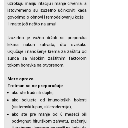
uzrokuju manju iritaciju i manje crvenila, a
istovremeno su izuzetno učinkoviti kada
govorimo o obnovi i remodelovanju kože.
I imajte još nešto na umu!
Izuzetno je važno držati se preporuka
lekara nakon zahvata, što svakako
uključuje i nanošenje krema za zaštitu od
sunca sa visokim zaštitnim faktorom
tokom boravka na otvorenom.
Mere opreza
Tretman se ne preporučuje
:
ako ste trudni ili dojite,
ako bolujete od imunoloških bolesti
(sistemski lupus, sklerodermija),
ako ste pre manje od 6 meseci bili
podvrgnuti hirurškom zahvatu, zračenju