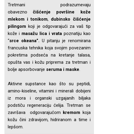
Tretmani podrazumevaju
obavezno
čišćenje površine kože
mlekom i tonikom
,
dubinsko čišćenje
pilingom
koji je odgovarajući za vaš tip
kože i
masažu lica i vrata
poznatiju kao
“
srce okeana”.
U pitanju je renomirana
francuska tehnika koja svojim povezanim
pokretima podseća na kretanje talasa,
opušta vas i kožu priprema za tretman i
bolje apsorbovanje
seruma i maske
.
Aktivne supstance kao što su peptidi,
amino-kiseline, vitamini i minerali dobijeni
iz mora i organski uzgajanih biljaka
podstiču regeneraciju ćelija. Tretman se
završava odgovarajućom
kremom
koja
kožu čini zdravijom, hidriranom a time i
lepšom.