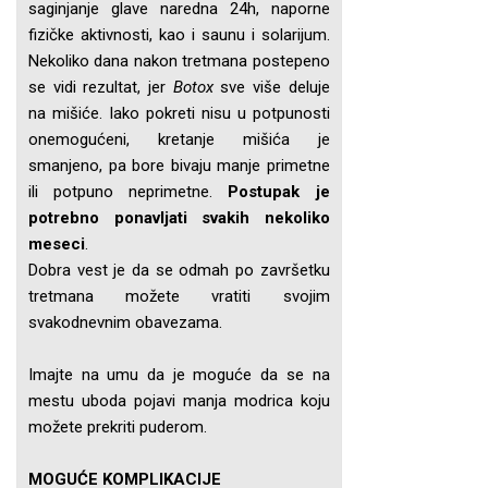
saginjanje glave naredna 24h, naporne
fizičke aktivnosti, kao i saunu i solarijum.
Nekoliko dana nakon tretmana postepeno
se vidi rezultat, jer
Botox
sve više deluje
na mišiće. Iako pokreti nisu u potpunosti
onemogućeni, kretanje mišića je
smanjeno, pa bore bivaju manje primetne
ili potpuno neprimetne.
Postupak je
potrebno ponavljati svakih nekoliko
meseci
.
Dobra vest je da se odmah po završetku
tretmana možete vratiti svojim
svakodnevnim obavezama.
Imajte na umu da je moguće da se na
mestu uboda pojavi manja modrica koju
možete prekriti puderom.
MOGUĆE KOMPLIKACIJE