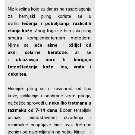
Niz kiselina koje su danas na raspolaganju
za hemijski piling koriste se u
svrhu
lečenja i poboljšanja različitih
stanja kože
. Zbog toga se hemijski piling
smatra komplementarnom metodom.
Njime se
leče akne i ožiljci od
akni
,
solarne keratoze
, ali se
i
ublažavaju bore
te
koriguju
fotooštećenja kože lica, vrata i
dekoltea
.
Hemijski piling se, u zavisnosti od tipa
kože, indikacije i odabrane vrste pilinga,
najčešće sprovodi u
nekoliko tretmana u
razmaku od 7-14 dana
. Dobar terapijski
učinak, jednostavnost izvođenja i
minimalne nuspojave čine ovaj tretman
jednim od najomiljenijih na našoj klinici – i