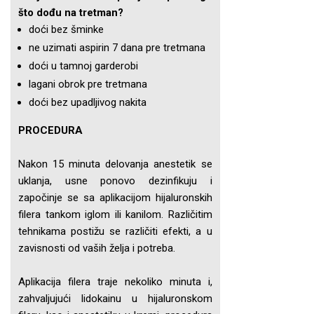
što dođu na tretman?
doći bez šminke
ne uzimati aspirin 7 dana pre tretmana
doći u tamnoj garderobi
lagani obrok pre tretmana
doći bez upadljivog nakita
PROCEDURA
Nakon 15 minuta delovanja anestetik se
uklanja, usne ponovo dezinfikuju i
započinje se sa aplikacijom hijaluronskih
filera tankom iglom ili kanilom. Različitim
tehnikama postižu se različiti efekti, a u
zavisnosti od vaših želja i potreba.
Aplikacija filera traje nekoliko minuta i,
zahvaljujući lidokainu u hijaluronskom