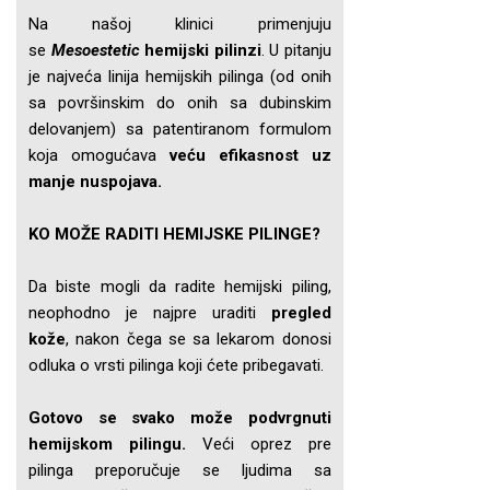
Na našoj klinici primenjuju
se
Mesoestetic
hemijski pilinzi
. U pitanju
je najveća linija hemijskih pilinga (od onih
sa površinskim do onih sa dubinskim
delovanjem) sa patentiranom formulom
koja omogućava
veću efikasnost uz
manje nuspojava.
KO MOŽE RADITI HEMIJSKE PILINGE?
Da biste mogli da radite hemijski piling,
neophodno je najpre uraditi
pregled
kože
, nakon čega se sa lekarom donosi
odluka o vrsti pilinga koji ćete pribegavati.
Gotovo se svako može podvrgnuti
hemijskom pilingu.
Veći oprez pre
pilinga preporučuje se ljudima sa