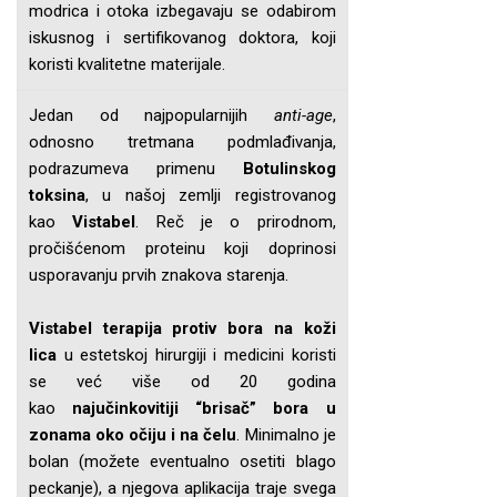
modrica i otoka izbegavaju se odabirom
iskusnog i sertifikovanog doktora, koji
koristi kvalitetne materijale.
Jedan od najpopularnijih
anti-age
,
odnosno tretmana podmlađivanja,
podrazumeva primenu
Botulinskog
toksina
, u našoj zemlji registrovanog
kao
Vistabel
. Reč je o prirodnom,
pročišćenom proteinu koji doprinosi
usporavanju prvih znakova starenja.
Vistabel terapija protiv bora na koži
lica
u estetskoj hirurgiji i medicini koristi
se već više od 20 godina
kao
najučinkovitiji “brisač” bora u
zonama oko očiju i na čelu
. Minimalno je
bolan (možete eventualno osetiti blago
peckanje), a njegova aplikacija traje svega