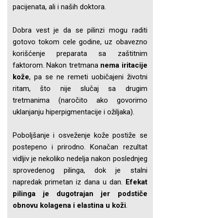
pacijenata, ali i naših doktora.
Dobra vest je da se pilinzi mogu raditi
gotovo tokom cele godine, uz obavezno
korišćenje preparata sa zaštitnim
faktorom. Nakon tretmana
nema iritacije
kože
, pa se ne remeti uobičajeni životni
ritam, što nije slučaj sa drugim
tretmanima (naročito ako govorimo
uklanjanju hiperpigmentacije i ožiljaka).
Poboljšanje i osveženje kože postiže se
postepeno i prirodno. Konačan rezultat
vidljiv je nekoliko nedelja nakon poslednjeg
sprovedenog pilinga, dok je stalni
napredak primetan iz dana u dan.
Efekat
pilinga je dugotrajan jer podstiče
obnovu kolagena i elastina u koži
.