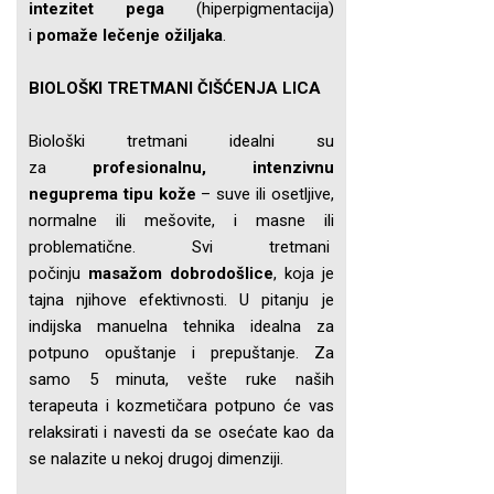
intezitet pega
(hiperpigmentacija)
i
pomaže lečenje ožiljaka
.
BIOLOŠKI TRETMANI ČIŠĆENJA LICA
Biološki tretmani idealni su
za
profesionalnu, intenzivnu
neguprema tipu kože
– suve ili osetljive,
normalne ili mešovite, i masne ili
problematične. Svi tretmani
počinju
masažom dobrodošlice
, koja je
tajna njihove efektivnosti. U pitanju je
indijska manuelna tehnika idealna za
potpuno opuštanje i prepuštanje. Za
samo 5 minuta, vešte ruke naših
terapeuta i kozmetičara potpuno će vas
relaksirati i navesti da se osećate kao da
se nalazite u nekoj drugoj dimenziji.