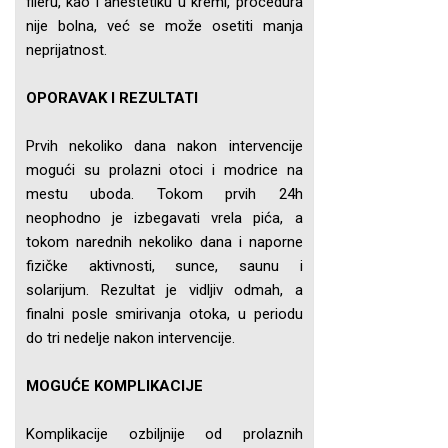
fileru, kao i anestetiku u kremi, procedura
nije bolna, već se može osetiti manja
neprijatnost.
OPORAVAK I REZULTATI
Prvih nekoliko dana nakon intervencije
mogući su prolazni otoci i modrice na
mestu uboda. Tokom prvih 24h
neophodno je izbegavati vrela pića, a
tokom narednih nekoliko dana i naporne
fizičke aktivnosti, sunce, saunu i
solarijum. Rezultat je vidljiv odmah, a
finalni posle smirivanja otoka, u periodu
do tri nedelje nakon intervencije.
MOGUĆE KOMPLIKACIJE
Komplikacije ozbiljnije od prolaznih