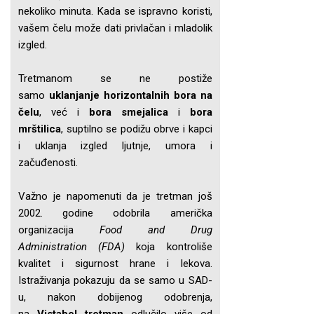
nekoliko minuta. Kada se ispravno koristi,
vašem čelu može dati privlačan i mladolik
izgled.
Tretmanom se ne postiže
samo
uklanjanje horizontalnih bora na
čelu
, već i
bora smejalica
i
bora
mrštilica
, suptilno se podižu obrve i kapci
i uklanja izgled ljutnje, umora i
začuđenosti.
Važno je napomenuti da je tretman još
2002. godine odobrila američka
organizacija
Food and Drug
Administration (FDA)
koja kontroliše
kvalitet i sigurnost hrane i lekova.
Istraživanja pokazuju da se samo u SAD-
u, nakon dobijenog odobrenja,