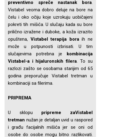
preventivno spreče nastanak bora
.
Vistabel veoma dobro deluje na bore na
čelu i oko očiju koje uzrokuju uobičajeni
pokreti tih mišića. U slučaju kada su bore
prilično izražene i duboke, a koža izrazito
opuštena,
Vistabel terapija bora
ih ne
može u potpunosti izbrisati. U tim
slučajevima potrebna je
kombinacija
Vistabel-a i hijaluronskih filera
. To su
razlozi zašto se osobama starijim od 65
godina preporučuje Vistabel tretman u
kombinaciji sa filerima.
PRIPREMA
U sklopu
pripreme zaVistabel
tretman
nužan je detaljan uvid u raspored
i građu facijalnih mišića jer se oni od
osobe do osobe mogu bitno razlikovati.