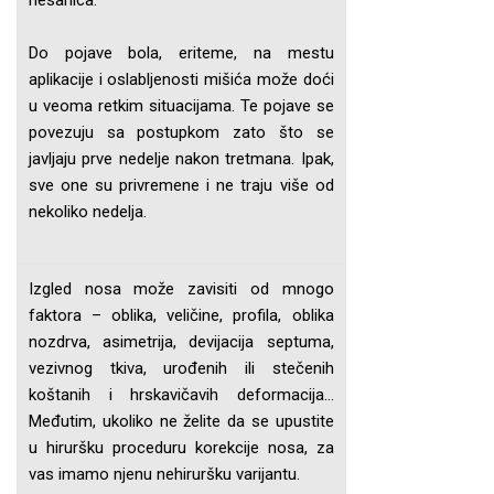
nesanica.
Do pojave bola, eriteme, na mestu
aplikacije i oslabljenosti mišića može doći
u veoma retkim situacijama. Te pojave se
povezuju sa postupkom zato što se
javljaju prve nedelje nakon tretmana. Ipak,
sve one su privremene i ne traju više od
nekoliko nedelja.
Izgled nosa može zavisiti od mnogo
faktora – oblika, veličine, profila, oblika
nozdrva, asimetrija, devijacija septuma,
vezivnog tkiva, urođenih ili stečenih
koštanih i hrskavičavih deformacija…
Međutim, ukoliko ne želite da se upustite
u hiruršku proceduru korekcije nosa, za
vas imamo njenu nehiruršku varijantu.