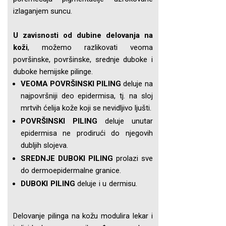
izlaganjem suncu.
U zavisnosti od dubine delovanja na
koži
, možemo razlikovati veoma
površinske, površinske, srednje duboke i
duboke hemijske pilinge.
VEOMA POVRŠINSKI PILING
deluje na
najpovršniji deo epidermisa, tj. na sloj
mrtvih ćelija kože koji se nevidljivo ljušti.
POVRŠINSKI PILING
deluje unutar
epidermisa ne prodirući do njegovih
dubljih slojeva.
SREDNJE DUBOKI PILING
prolazi sve
do dermoepidermalne granice.
DUBOKI PILING
deluje i u dermisu.
Delovanje pilinga na kožu modulira lekar i