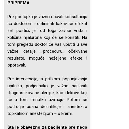
PRIPREMA
Pre postupka je važno obaviti konsultaciju
sa doktorom i definisati kakav se efekat
želi postići, jer od toga zavise vrsta i
količina hijalurona koji će se koristiti. Na
tom pregledu doktor će vas uputiti u sve
važne detalje –proceduru, očekivane
rezultate, moguće neželjene efekte i
oporavak.
Pre intervencije, a prilikom popunjavanja
upitnika, podjednako je važno naglasiti
dijagnostikovane alergije, kao i lekove koji
se u tom trenutku uzimaju. Potom se
područje usana dezinfikuje i anestezira
topikalnom anestezijom – u kremi.
Šta je obavezno za pacijente pre nego