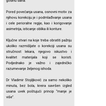
godinu dana.
Pored povećanja usana, osnovni motiv za
njihovu korekciju je i podmlađivanje usana
i cele perioralne regije, kao i korigovanje
asimetrija, isticanje oblika ili konture.
Ključne stvari na koje treba obratiti pažnju
ukoliko razmišljate o korekciji usana su
stručnost lekara, njegovo iskustvo i
kvalitet materijala koji se koristi.
Podjednako je važno i zajedničko
razumevanje željenog ishoda.
Dr Vladimir Stojiljković za samo nekoliko
minuta, bez bola, kreira savršen izgled
usana uvek poštujući princip “manje je
više”.