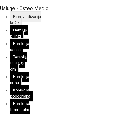
Usluge - Osteo Medic
Biorevitalizacija
kože
Hemijski
pilinzi
Korekcija
usana
Terapija
BOTOX-
om
Korekcija
nosa
Korekcija
podočnjaka
Korekcija
temporalne