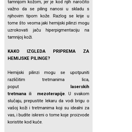
tamnijom kožom, jer je kod njih naročito
važno da se piling nanosi u skladu s
njihovim tipom kože. Razlog se krije u
tome što veoma jaki hemijski pilinzi mogu
uzrokovati jaču hiperpigmentaciju na
tamnijoj koži.
KAKO IZGLEDA PRIPREMA ZA
HEMIJSKE PILINGE?
Hemijski pilinzi mogu se upotpuniti
različitim tretmanima lica,
poput
laserskih
tretmana
ili
mezoterapije
. U svakom
slučaju, prepustite lekaru da vodi brigu o
vašoj koži i tretmanima koji su idealni za
vas, i budite iskreni o tome koje proizvode
koristite kod kuće.