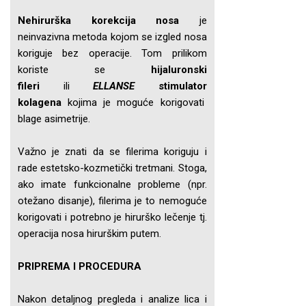
Nehirurška korekcija nosa
je
neinvazivna metoda kojom se izgled nosa
koriguje bez operacije. Tom prilikom
koriste se
hijaluronski
fileri
ili
ELLANSE
stimulator
kolagena
kojima je moguće korigovati
blage asimetrije.
Važno je znati da se filerima koriguju i
rade estetsko-kozmetički tretmani. Stoga,
ako imate funkcionalne probleme (npr.
otežano disanje), filerima je to nemoguće
korigovati i potrebno je hirurško lečenje tj.
operacija nosa hirurškim putem.
PRIPREMA
I PROCEDURA
Nakon detaljnog pregleda i analize lica i