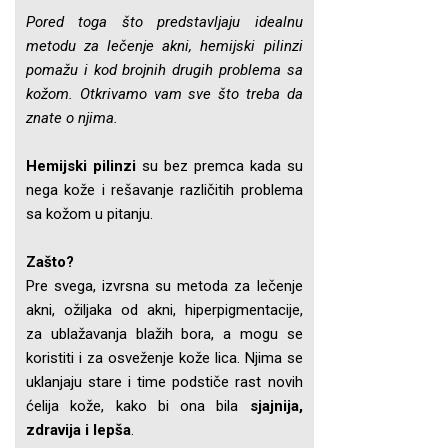
Pored toga što predstavljaju idealnu
metodu za lečenje akni, hemijski pilinzi
pomažu i kod brojnih drugih problema sa
kožom. Otkrivamo vam sve što treba da
znate o njima.
Hemijski pilinzi
su bez premca kada su
nega kože i rešavanje različitih problema
sa kožom u pitanju.
Zašto?
Pre svega, izvrsna su metoda za lečenje
akni, ožiljaka od akni, hiperpigmentacije,
za ublažavanja blažih bora, a mogu se
koristiti i za osveženje kože lica. Njima se
uklanjaju stare i time podstiče rast novih
ćelija kože, kako bi ona bila
sjajnija,
zdravija i lepša
.