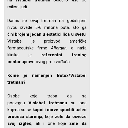
na
Vistabel tretman
odlučilo više od
milion ljudi.
Danas se ovaj tretman na godišnjem
nivou izvede 5-6 miliona puta, što ga
čini
brojem jedan u estetici lica u svetu
.
Vistabel je proizvod američke
farmaceutske firme
Allergan
, a naša
klinika je
referentni trening
centar
upravo ovog proizvođača.
Kome je namenjen Botox/Vistabel
tretman?
Osobe koje treba da se
podvrgnu
Vistabel tretmanu
su one
kojima su se
kapci i obrve spustili usled
procesa starenja
, koje
žele da osveže
svoj izgled
, ali i one koje
žele da