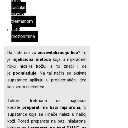
kože
cellular
matrix
tretmanom
3D
mezonitima
Da li ste čuli za
biorevitalizaciju lica
? To
je
injekciona metoda
koja u najkraćem
roku
hidrira kožu
, a to znači i da
je
podmlađuje
. Na taj način se aktivne
supstance aplikuju u problematični deo
lica, vrata i dekoltea.
Tokom tretmana se najčešće
koriste
preparati na bazi hijalurona
, tj.
supstance koje se i inače nalazi u našoj
koži. Pored preparata na bazi hijalurona,