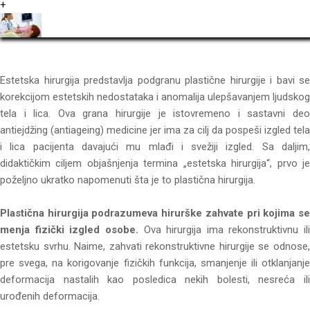
+
Estetska hirurgija predstavlja podgranu plastične hirurgije i bavi se
korekcijom estetskih nedostataka i anomalija ulepšavanjem ljudskog
tela i lica. Ova grana hirurgije je istovremeno i sastavni deo
antiejdžing (antiageing) medicine jer ima za cilj da pospeši izgled tela
i lica pacijenta davajući mu mlađi i svežiji izgled. Sa daljim,
didaktičkim ciljem objašnjenja termina „estetska hirurgija“, prvo je
poželjno ukratko napomenuti šta je to plastična hirurgija.
Plastična hirurgija podrazumeva hirurške zahvate pri kojima se
menja fizički izgled osobe.
Ova hirurgija ima rekonstruktivnu ili
estetsku svrhu. Naime, zahvati rekonstruktivne hirurgije se odnose,
pre svega, na korigovanje fizičkih funkcija, smanjenje ili otklanjanje
deformacija nastalih kao posledica nekih bolesti, nesreća ili
urođenih deformacija.