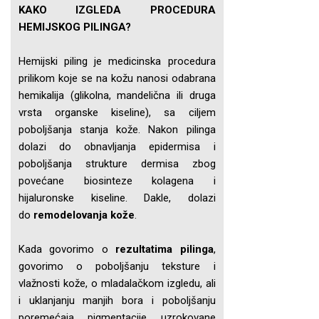
KAKO IZGLEDA PROCEDURA
HEMIJSKOG PILINGA?
Hemijski piling je medicinska procedura
prilikom koje se na kožu nanosi odabrana
hemikalija (glikolna, mandelična ili druga
vrsta organske kiseline), sa ciljem
poboljšanja stanja kože. Nakon pilinga
dolazi do obnavljanja epidermisa i
poboljšanja strukture dermisa zbog
povećane biosinteze kolagena i
hijaluronske kiseline. Dakle, dolazi
do
remodelovanja kože
.
Kada govorimo o
rezultatima pilinga
,
govorimo o poboljšanju teksture i
vlažnosti kože, o mladalačkom izgledu, ali
i uklanjanju manjih bora i poboljšanju
poremećaja pigmentacije uzrokovane