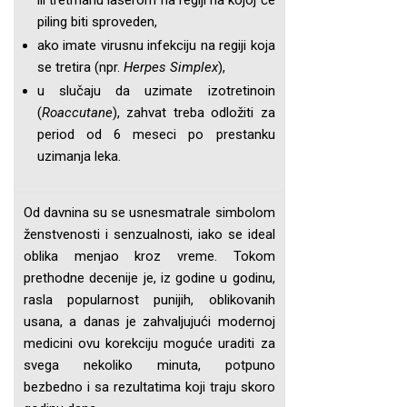
ili tretmanu laserom na regiji na kojoj će
piling biti sproveden,
ako imate virusnu infekciju na regiji koja
se tretira (npr.
Herpes Simplex
),
u slučaju da uzimate izotretinoin
(
Roaccutane
), zahvat treba odložiti za
period od 6 meseci po prestanku
uzimanja leka.
Od davnina su se usnesmatrale simbolom
ženstvenosti i senzualnosti, iako se ideal
oblika menjao kroz vreme. Tokom
prethodne decenije je, iz godine u godinu,
rasla popularnost punijih, oblikovanih
usana, a danas je zahvaljujući modernoj
medicini ovu korekciju moguće uraditi za
svega nekoliko minuta, potpuno
bezbedno i sa rezultatima koji traju skoro