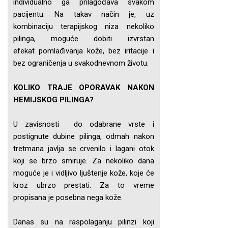
individualno ga prilagođava svakom
pacijentu. Na takav način je, uz
kombinaciju terapijskog niza nekoliko
pilinga, moguće dobiti izvrstan
efekat pomlađivanja kože, bez iritacije i
bez ograničenja u svakodnevnom životu.
KOLIKO TRAJE OPORAVAK NAKON
HEMIJSKOG PILINGA?
U zavisnosti do odabrane vrste i
postignute dubine pilinga, odmah nakon
tretmana javlja se crvenilo i lagani otok
koji se brzo smiruje. Za nekoliko dana
moguće je i vidljivo ljuštenje kože, koje će
kroz ubrzo prestati. Za to vreme
propisana je posebna nega kože.
Danas su na raspolaganju pilinzi koji