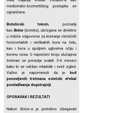
veka trajanja, efekat Vistabel-a kao
medicinsko-kozmetičkog postupka se
ograničava.
Botulinski toksin
, poznatiji
kao
Botox
(botoks), ubrizgava se direktno
u mišiće odgovorne za kreiranje mimičnih
horizontalnih i vertikalnih bora na čelu,
kao i bora u spoljnim uglovima očiju i
korenu nosa. U najvećem broju slučajeva
tretman se ponavlja svakih 3-6 meseci
kako bi se održao mladolik i svež izgled.
Važno je napomenuti da je
kod
ponovljenih tretmana estetski efekat
pomlađivanja dugotrajniji
.
OPORAVAK I REZULTATI
Nakon
Botox
-a je potrebno izbegavati