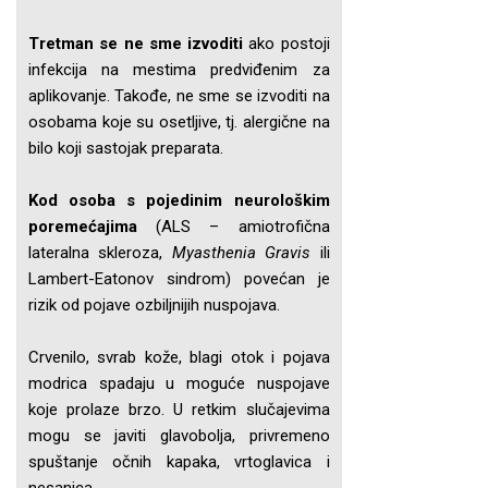
Tretman se ne sme izvoditi
ako postoji
infekcija na mestima predviđenim za
aplikovanje. Takođe, ne sme se izvoditi na
osobama koje su osetljive, tj. alergične na
bilo koji sastojak preparata.
Kod osoba s pojedinim neurološkim
poremećajima
(ALS – amiotrofična
lateralna skleroza,
Myasthenia Gravis
ili
Lambert-Eatonov sindrom) povećan je
rizik od pojave ozbiljnijih nuspojava.
Crvenilo, svrab kože, blagi otok i pojava
modrica spadaju u moguće nuspojave
koje prolaze brzo. U retkim slučajevima
mogu se javiti glavobolja, privremeno
spuštanje očnih kapaka, vrtoglavica i