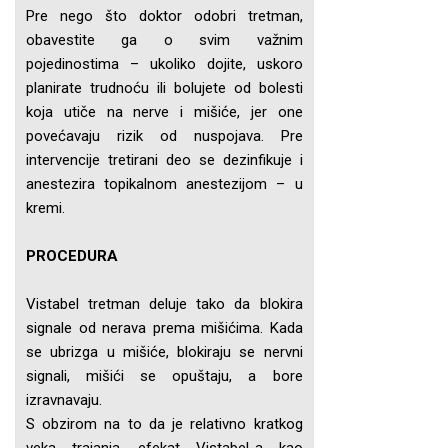
Pre nego što doktor odobri tretman,
obavestite ga o svim važnim
pojedinostima – ukoliko dojite, uskoro
planirate trudnoću ili bolujete od bolesti
koja utiče na nerve i mišiće, jer one
povećavaju rizik od nuspojava. Pre
intervencije tretirani deo se dezinfikuje i
anestezira topikalnom anestezijom – u
kremi.
PROCEDURA
Vistabel tretman deluje tako da blokira
signale od nerava prema mišićima. Kada
se ubrizga u mišiće, blokiraju se nervni
signali, mišići se opuštaju, a bore
izravnavaju.
S obzirom na to da je relativno kratkog