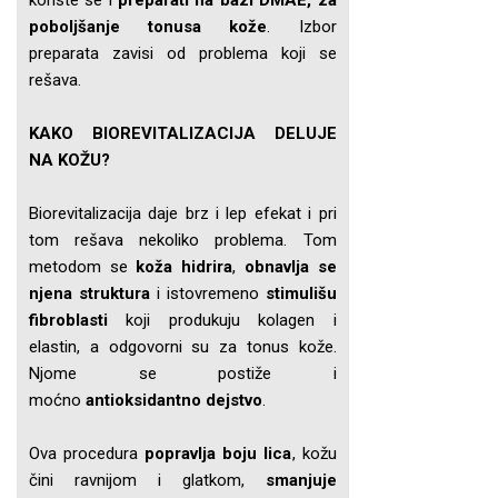
koriste se i
preparati na bazi DMAE, za
poboljšanje tonusa kože
. Izbor
preparata zavisi od problema koji se
rešava.
KAKO BIOREVITALIZACIJA DELUJE
NA KOŽU?
Biorevitalizacija daje brz i lep efekat i pri
tom rešava nekoliko problema. Tom
metodom se
koža hidrira
,
obnavlja se
njena struktura
i istovremeno
stimulišu
fibroblasti
koji produkuju kolagen i
elastin, a odgovorni su za tonus kože.
Njome se postiže i
moćno
antioksidantno dejstvo
.
Ova procedura
popravlja boju lica
, kožu
čini ravnijom i glatkom,
smanjuje