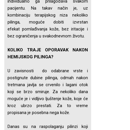
individualno ga prilagođava svakom
pacijentu. Na takav način je, uz
kombinaciju terapijskog niza nekoliko
pilinga, moguće dobiti izvrstan
efekat pomlađivanja kože, bez iritacije i
bez ograničenja u svakodnevnom životu.
KOLIKO TRAJE OPORAVAK NAKON
HEMIJSKOG PILINGA?
U zavisnosti do odabrane vrste i
postignute dubine pilinga, odmah nakon
tretmana javlja se crvenilo i lagani otok
koji se brzo smiruje. Za nekoliko dana
moguće je i vidljivo ljuštenje kože, koje će
kroz ubrzo prestati. Za to vreme
propisana je posebna nega kože.
Danas su na raspolaganju pilinzi koji