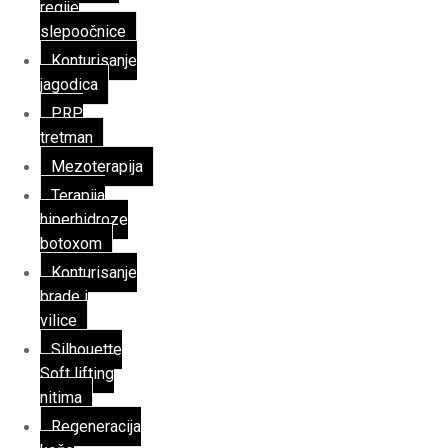
regije
slepoočnice
Konturisanje
jagodica
PRP
tretman
Mezoterapija
Terapija
hiperhidroze
botoxom
Konturisanje
brade i
vilice
Silhouette
Soft lifting
nitima
Regeneracija