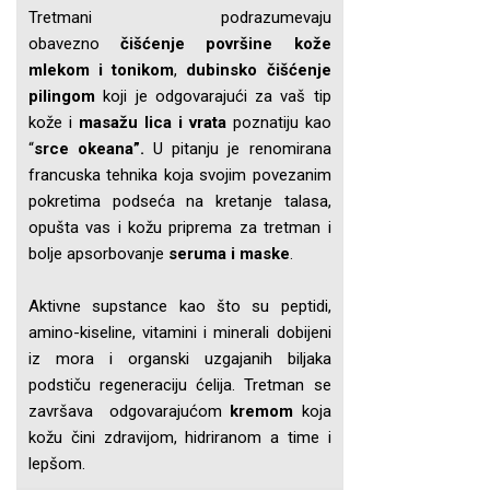
Tretmani podrazumevaju
obavezno
čišćenje površine kože
mlekom i tonikom
,
dubinsko čišćenje
pilingom
koji je odgovarajući za vaš tip
kože i
masažu lica i vrata
poznatiju kao
“
srce okeana”.
U pitanju je renomirana
francuska tehnika koja svojim povezanim
pokretima podseća na kretanje talasa,
opušta vas i kožu priprema za tretman i
bolje apsorbovanje
seruma i maske
.
Aktivne supstance kao što su peptidi,
amino-kiseline, vitamini i minerali dobijeni
iz mora i organski uzgajanih biljaka
podstiču regeneraciju ćelija. Tretman se
završava odgovarajućom
kremom
koja
kožu čini zdravijom, hidriranom a time i
lepšom.