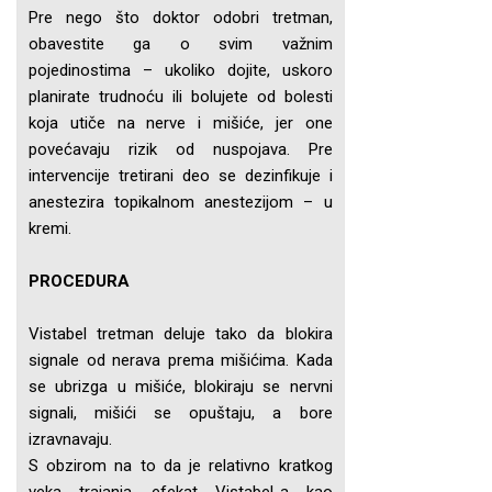
Pre nego što doktor odobri tretman,
obavestite ga o svim važnim
pojedinostima – ukoliko dojite, uskoro
planirate trudnoću ili bolujete od bolesti
koja utiče na nerve i mišiće, jer one
povećavaju rizik od nuspojava. Pre
intervencije tretirani deo se dezinfikuje i
anestezira topikalnom anestezijom – u
kremi.
PROCEDURA
Vistabel tretman deluje tako da blokira
signale od nerava prema mišićima. Kada
se ubrizga u mišiće, blokiraju se nervni
signali, mišići se opuštaju, a bore
izravnavaju.
S obzirom na to da je relativno kratkog