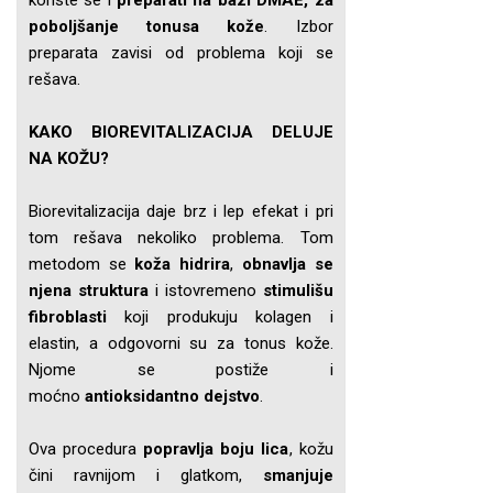
koriste se i
preparati na bazi DMAE, za
poboljšanje tonusa kože
. Izbor
preparata zavisi od problema koji se
rešava.
KAKO BIOREVITALIZACIJA DELUJE
NA KOŽU?
Biorevitalizacija daje brz i lep efekat i pri
tom rešava nekoliko problema. Tom
metodom se
koža hidrira
,
obnavlja se
njena struktura
i istovremeno
stimulišu
fibroblasti
koji produkuju kolagen i
elastin, a odgovorni su za tonus kože.
Njome se postiže i
moćno
antioksidantno dejstvo
.
Ova procedura
popravlja boju lica
, kožu
čini ravnijom i glatkom,
smanjuje