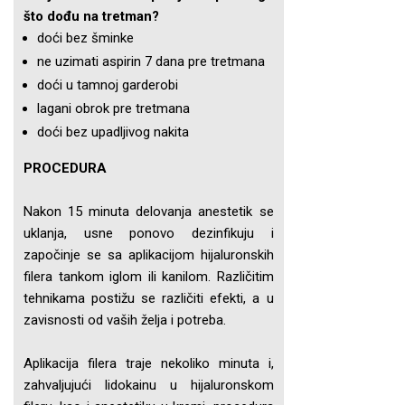
što dođu na tretman?
doći bez šminke
ne uzimati aspirin 7 dana pre tretmana
doći u tamnoj garderobi
lagani obrok pre tretmana
doći bez upadljivog nakita
PROCEDURA
Nakon 15 minuta delovanja anestetik se
uklanja, usne ponovo dezinfikuju i
započinje se sa aplikacijom hijaluronskih
filera tankom iglom ili kanilom. Različitim
tehnikama postižu se različiti efekti, a u
zavisnosti od vaših želja i potreba.
Aplikacija filera traje nekoliko minuta i,
zahvaljujući lidokainu u hijaluronskom