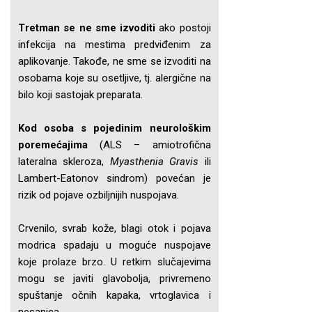
Tretman se ne sme izvoditi
ako postoji
infekcija na mestima predviđenim za
aplikovanje. Takođe, ne sme se izvoditi na
osobama koje su osetljive, tj. alergične na
bilo koji sastojak preparata.
Kod osoba s pojedinim neurološkim
poremećajima
(ALS – amiotrofična
lateralna skleroza,
Myasthenia Gravis
ili
Lambert-Eatonov sindrom) povećan je
rizik od pojave ozbiljnijih nuspojava.
Crvenilo, svrab kože, blagi otok i pojava
modrica spadaju u moguće nuspojave
koje prolaze brzo. U retkim slučajevima
mogu se javiti glavobolja, privremeno
spuštanje očnih kapaka, vrtoglavica i