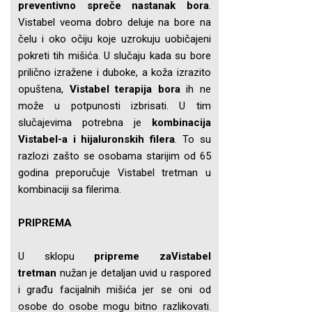
preventivno spreče nastanak bora
.
Vistabel veoma dobro deluje na bore na
čelu i oko očiju koje uzrokuju uobičajeni
pokreti tih mišića. U slučaju kada su bore
prilično izražene i duboke, a koža izrazito
opuštena,
Vistabel terapija bora
ih ne
može u potpunosti izbrisati. U tim
slučajevima potrebna je
kombinacija
Vistabel-a i hijaluronskih filera
. To su
razlozi zašto se osobama starijim od 65
godina preporučuje Vistabel tretman u
kombinaciji sa filerima.
PRIPREMA
U sklopu
pripreme zaVistabel
tretman
nužan je detaljan uvid u raspored
i građu facijalnih mišića jer se oni od
osobe do osobe mogu bitno razlikovati.