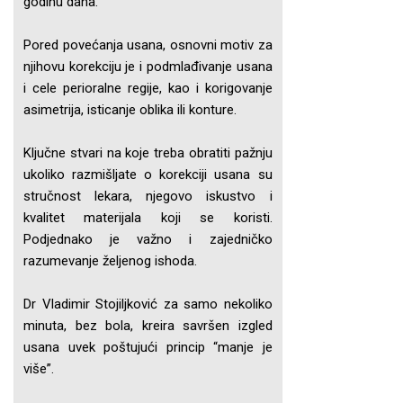
godinu dana.
Pored povećanja usana, osnovni motiv za
njihovu korekciju je i podmlađivanje usana
i cele perioralne regije, kao i korigovanje
asimetrija, isticanje oblika ili konture.
Ključne stvari na koje treba obratiti pažnju
ukoliko razmišljate o korekciji usana su
stručnost lekara, njegovo iskustvo i
kvalitet materijala koji se koristi.
Podjednako je važno i zajedničko
razumevanje željenog ishoda.
Dr Vladimir Stojiljković za samo nekoliko
minuta, bez bola, kreira savršen izgled
usana uvek poštujući princip “manje je
više”.