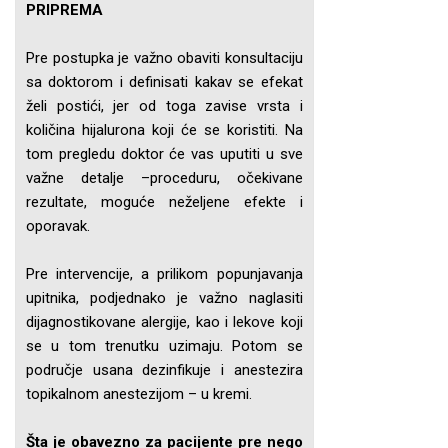
PRIPREMA
Pre postupka je važno obaviti konsultaciju
sa doktorom i definisati kakav se efekat
želi postići, jer od toga zavise vrsta i
količina hijalurona koji će se koristiti. Na
tom pregledu doktor će vas uputiti u sve
važne detalje –proceduru, očekivane
rezultate, moguće neželjene efekte i
oporavak.
Pre intervencije, a prilikom popunjavanja
upitnika, podjednako je važno naglasiti
dijagnostikovane alergije, kao i lekove koji
se u tom trenutku uzimaju. Potom se
područje usana dezinfikuje i anestezira
topikalnom anestezijom – u kremi.
Šta je obavezno za pacijente pre nego