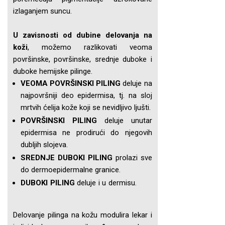
izlaganjem suncu.
U zavisnosti od dubine delovanja na
koži
, možemo razlikovati veoma
površinske, površinske, srednje duboke i
duboke hemijske pilinge.
VEOMA POVRŠINSKI PILING
deluje na
najpovršniji deo epidermisa, tj. na sloj
mrtvih ćelija kože koji se nevidljivo ljušti.
POVRŠINSKI PILING
deluje unutar
epidermisa ne prodirući do njegovih
dubljih slojeva.
SREDNJE DUBOKI PILING
prolazi sve
do dermoepidermalne granice.
DUBOKI PILING
deluje i u dermisu.
Delovanje pilinga na kožu modulira lekar i