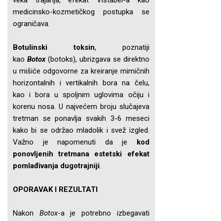
veka trajanja, efekat Vistabel-a kao
medicinsko-kozmetičkog postupka se
ograničava.
Botulinski toksin
, poznatiji
kao
Botox
(botoks), ubrizgava se direktno
u mišiće odgovorne za kreiranje mimičnih
horizontalnih i vertikalnih bora na čelu,
kao i bora u spoljnim uglovima očiju i
korenu nosa. U najvećem broju slučajeva
tretman se ponavlja svakih 3-6 meseci
kako bi se održao mladolik i svež izgled.
Važno je napomenuti da je
kod
ponovljenih tretmana estetski efekat
pomlađivanja dugotrajniji
.
OPORAVAK I REZULTATI
Nakon
Botox
-a je potrebno izbegavati