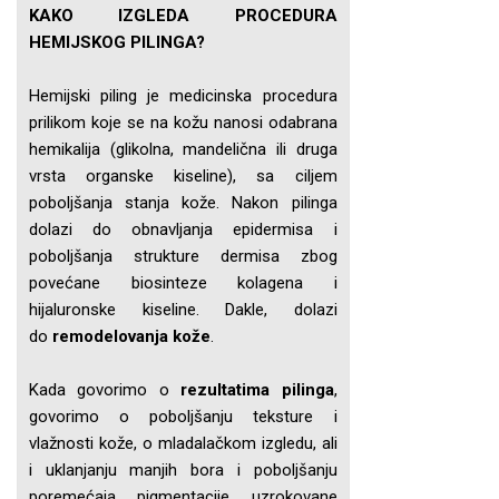
KAKO IZGLEDA PROCEDURA
HEMIJSKOG PILINGA?
Hemijski piling je medicinska procedura
prilikom koje se na kožu nanosi odabrana
hemikalija (glikolna, mandelična ili druga
vrsta organske kiseline), sa ciljem
poboljšanja stanja kože. Nakon pilinga
dolazi do obnavljanja epidermisa i
poboljšanja strukture dermisa zbog
povećane biosinteze kolagena i
hijaluronske kiseline. Dakle, dolazi
do
remodelovanja kože
.
Kada govorimo o
rezultatima pilinga
,
govorimo o poboljšanju teksture i
vlažnosti kože, o mladalačkom izgledu, ali
i uklanjanju manjih bora i poboljšanju
poremećaja pigmentacije uzrokovane