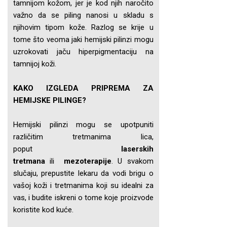
tamnijom kožom, jer je kod njih naročito
važno da se piling nanosi u skladu s
njihovim tipom kože. Razlog se krije u
tome što veoma jaki hemijski pilinzi mogu
uzrokovati jaču hiperpigmentaciju na
tamnijoj koži.
KAKO IZGLEDA PRIPREMA ZA
HEMIJSKE PILINGE?
Hemijski pilinzi mogu se upotpuniti
različitim tretmanima lica,
poput
laserskih
tretmana
ili
mezoterapije
. U svakom
slučaju, prepustite lekaru da vodi brigu o
vašoj koži i tretmanima koji su idealni za
vas, i budite iskreni o tome koje proizvode
koristite kod kuće.