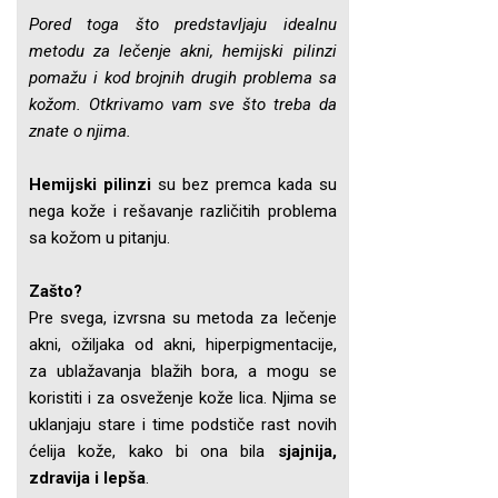
Pored toga što predstavljaju idealnu
metodu za lečenje akni, hemijski pilinzi
pomažu i kod brojnih drugih problema sa
kožom. Otkrivamo vam sve što treba da
znate o njima.
Hemijski pilinzi
su bez premca kada su
nega kože i rešavanje različitih problema
sa kožom u pitanju.
Zašto?
Pre svega, izvrsna su metoda za lečenje
akni, ožiljaka od akni, hiperpigmentacije,
za ublažavanja blažih bora, a mogu se
koristiti i za osveženje kože lica. Njima se
uklanjaju stare i time podstiče rast novih
ćelija kože, kako bi ona bila
sjajnija,
zdravija i lepša
.