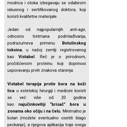
modrica i otoka izbegavaju se odabirom
iskusnog i sertifikovanog doktora, koji
koristi kvalitetne materijale.
Jedan od najpopularnijih
anti-age
,
odnosno tretmana podmlađivanja,
podrazumeva primenu
Botulinskog
toksina
, u našoj zemlji registrovanog
kao
Vistabel
. Reč je o prirodnom,
pročišćenom proteinu koji doprinosi
usporavanju prvih znakova starenja.
Vistabel terapija protiv bora na koži
lica
u estetskoj hirurgiji i medicini koristi
se već više od 20 godina
kao
najučinkovitiji “brisač” bora u
zonama oko očiju i na čelu
. Minimalno je
bolan (možete eventualno osetiti blago
peckanje), a njegova aplikacija traje svega