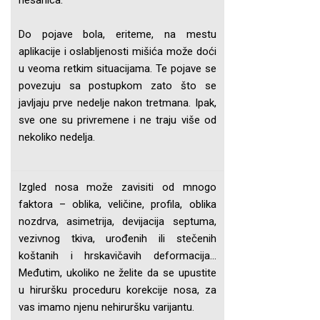
nesanica.
Do pojave bola, eriteme, na mestu
aplikacije i oslabljenosti mišića može doći
u veoma retkim situacijama. Te pojave se
povezuju sa postupkom zato što se
javljaju prve nedelje nakon tretmana. Ipak,
sve one su privremene i ne traju više od
nekoliko nedelja.
Izgled nosa može zavisiti od mnogo
faktora – oblika, veličine, profila, oblika
nozdrva, asimetrija, devijacija septuma,
vezivnog tkiva, urođenih ili stečenih
koštanih i hrskavičavih deformacija…
Međutim, ukoliko ne želite da se upustite
u hiruršku proceduru korekcije nosa, za
vas imamo njenu nehiruršku varijantu.