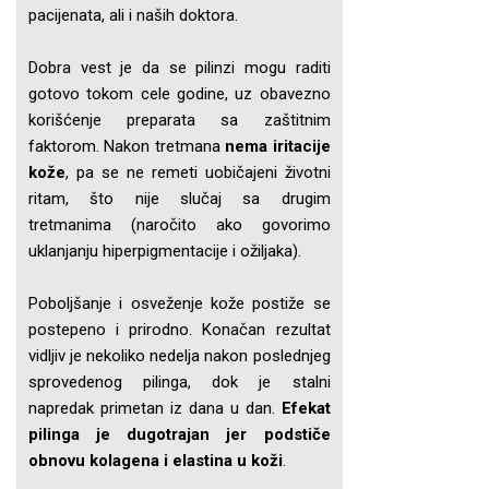
pacijenata, ali i naših doktora.
Dobra vest je da se pilinzi mogu raditi
gotovo tokom cele godine, uz obavezno
korišćenje preparata sa zaštitnim
faktorom. Nakon tretmana
nema iritacije
kože
, pa se ne remeti uobičajeni životni
ritam, što nije slučaj sa drugim
tretmanima (naročito ako govorimo
uklanjanju hiperpigmentacije i ožiljaka).
Poboljšanje i osveženje kože postiže se
postepeno i prirodno. Konačan rezultat
vidljiv je nekoliko nedelja nakon poslednjeg
sprovedenog pilinga, dok je stalni
napredak primetan iz dana u dan.
Efekat
pilinga je dugotrajan jer podstiče
obnovu kolagena i elastina u koži
.