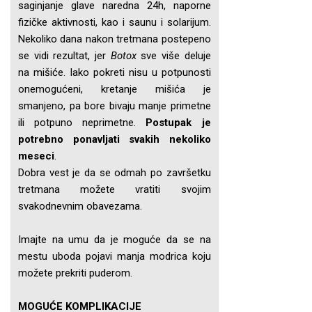
saginjanje glave naredna 24h, naporne
fizičke aktivnosti, kao i saunu i solarijum.
Nekoliko dana nakon tretmana postepeno
se vidi rezultat, jer
Botox
sve više deluje
na mišiće. Iako pokreti nisu u potpunosti
onemogućeni, kretanje mišića je
smanjeno, pa bore bivaju manje primetne
ili potpuno neprimetne.
Postupak je
potrebno ponavljati svakih nekoliko
meseci
.
Dobra vest je da se odmah po završetku
tretmana možete vratiti svojim
svakodnevnim obavezama.
Imajte na umu da je moguće da se na
mestu uboda pojavi manja modrica koju
možete prekriti puderom.
MOGUĆE KOMPLIKACIJE