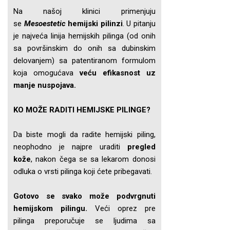
Na našoj klinici primenjuju
se
Mesoestetic
hemijski pilinzi
. U pitanju
je najveća linija hemijskih pilinga (od onih
sa površinskim do onih sa dubinskim
delovanjem) sa patentiranom formulom
koja omogućava
veću efikasnost uz
manje nuspojava.
KO MOŽE RADITI HEMIJSKE PILINGE?
Da biste mogli da radite hemijski piling,
neophodno je najpre uraditi
pregled
kože
, nakon čega se sa lekarom donosi
odluka o vrsti pilinga koji ćete pribegavati.
Gotovo se svako može podvrgnuti
hemijskom pilingu.
Veći oprez pre
pilinga preporučuje se ljudima sa