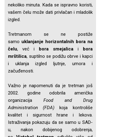
nekoliko minuta. Kada se ispravno koristi,
vašem čelu može dati privlačan i mladolik
izgled.
Tretmanom se ne postiže
samo
uklanjanje horizontalnih bora na
čelu
, već i
bora smejalica
i
bora
mrštilica
, suptilno se podižu obrve i kapci
i uklanja izgled ljutnje, umora i
začuđenosti.
Važno je napomenuti da je tretman još
2002. godine odobrila američka
organizacija
Food and Drug
Administration (FDA)
koja kontroliše
kvalitet i sigurnost hrane i lekova.
Istraživanja pokazuju da se samo u SAD-
u, nakon dobijenog odobrenja,