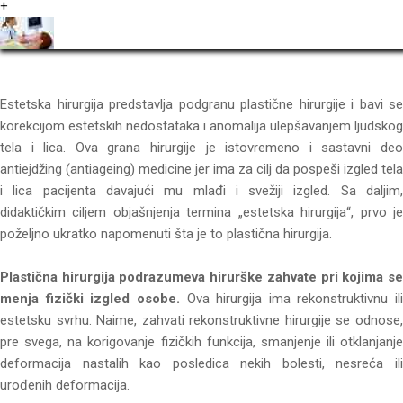
+
Estetska hirurgija predstavlja podgranu plastične hirurgije i bavi se
korekcijom estetskih nedostataka i anomalija ulepšavanjem ljudskog
tela i lica. Ova grana hirurgije je istovremeno i sastavni deo
antiejdžing (antiageing) medicine jer ima za cilj da pospeši izgled tela
i lica pacijenta davajući mu mlađi i svežiji izgled. Sa daljim,
didaktičkim ciljem objašnjenja termina „estetska hirurgija“, prvo je
poželjno ukratko napomenuti šta je to plastična hirurgija.
Plastična hirurgija podrazumeva hirurške zahvate pri kojima se
menja fizički izgled osobe.
Ova hirurgija ima rekonstruktivnu ili
estetsku svrhu. Naime, zahvati rekonstruktivne hirurgije se odnose,
pre svega, na korigovanje fizičkih funkcija, smanjenje ili otklanjanje
deformacija nastalih kao posledica nekih bolesti, nesreća ili
urođenih deformacija.