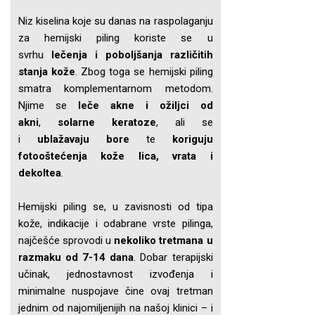
Niz kiselina koje su danas na raspolaganju
za hemijski piling koriste se u
svrhu
lečenja i poboljšanja različitih
stanja kože
. Zbog toga se hemijski piling
smatra komplementarnom metodom.
Njime se
leče akne i ožiljci od
akni
,
solarne keratoze
, ali se
i
ublažavaju bore
te
koriguju
fotooštećenja kože lica, vrata i
dekoltea
.
Hemijski piling se, u zavisnosti od tipa
kože, indikacije i odabrane vrste pilinga,
najčešće sprovodi u
nekoliko tretmana u
razmaku od 7-14 dana
. Dobar terapijski
učinak, jednostavnost izvođenja i
minimalne nuspojave čine ovaj tretman
jednim od najomiljenijih na našoj klinici – i