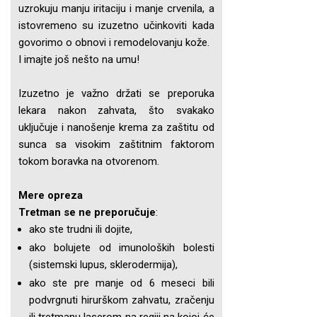
uzrokuju manju iritaciju i manje crvenila, a
istovremeno su izuzetno učinkoviti kada
govorimo o obnovi i remodelovanju kože.
I imajte još nešto na umu!
Izuzetno je važno držati se preporuka
lekara nakon zahvata, što svakako
uključuje i nanošenje krema za zaštitu od
sunca sa visokim zaštitnim faktorom
tokom boravka na otvorenom.
Mere opreza
Tretman se ne preporučuje
:
ako ste trudni ili dojite,
ako bolujete od imunoloških bolesti
(sistemski lupus, sklerodermija),
ako ste pre manje od 6 meseci bili
podvrgnuti hirurškom zahvatu, zračenju