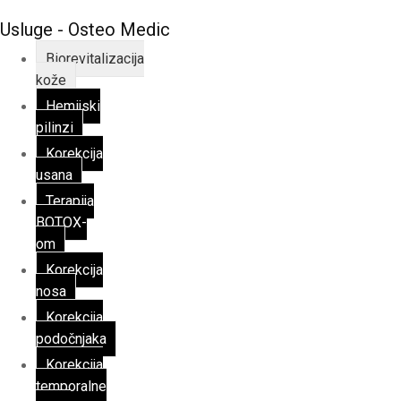
Usluge - Osteo Medic
Biorevitalizacija
kože
Hemijski
pilinzi
Korekcija
usana
Terapija
BOTOX-
om
Korekcija
nosa
Korekcija
podočnjaka
Korekcija
temporalne