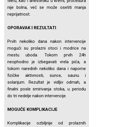
fileru, kao i anestetiku u kremi, procedura
nije bolna, već se može osetiti manja
neprijatnost.
OPORAVAK I REZULTATI
Prvih nekoliko dana nakon intervencije
mogući su prolazni otoci i modrice na
mestu uboda. Tokom prvih 24h
neophodno je izbegavati vrela pića, a
tokom narednih nekoliko dana i naporne
fizičke aktivnosti, sunce, saunu i
solarijum. Rezultat je vidljiv odmah, a
finalni posle smirivanja otoka, u periodu
do tri nedelje nakon intervencije.
MOGUĆE KOMPLIKACIJE
Komplikacije ozbiljnije od prolaznih