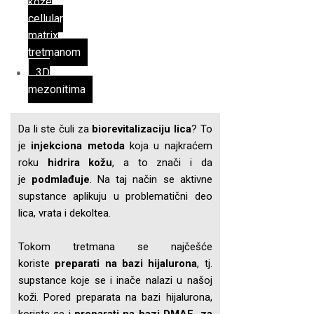
kože
cellular
matrix
tretmanom
3D
mezonitima
Da li ste čuli za
biorevitalizaciju lica
? To
je
injekciona metoda
koja u najkraćem
roku
hidrira kožu
, a to znači i da
je
podmlađuje
. Na taj način se aktivne
supstance aplikuju u problematični deo
lica, vrata i dekoltea.
Tokom tretmana se najčešće
koriste
preparati na bazi hijalurona
, tj.
supstance koje se i inače nalazi u našoj
koži. Pored preparata na bazi hijalurona,