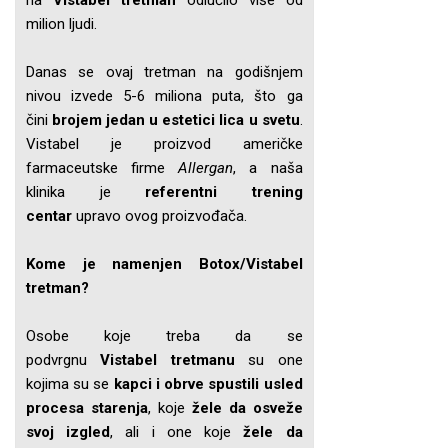
na
Vistabel tretman
odlučilo više od
milion ljudi.
Danas se ovaj tretman na godišnjem
nivou izvede 5-6 miliona puta, što ga
čini
brojem jedan u estetici lica u svetu
.
Vistabel je proizvod američke
farmaceutske firme
Allergan
, a naša
klinika je
referentni trening
centar
upravo ovog proizvođača.
Kome je namenjen Botox/Vistabel
tretman?
Osobe koje treba da se
podvrgnu
Vistabel tretmanu
su one
kojima su se
kapci i obrve spustili usled
procesa starenja
, koje
žele da osveže
svoj izgled
, ali i one koje
žele da