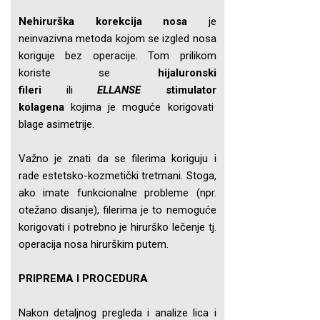
Nehirurška korekcija nosa
je
neinvazivna metoda kojom se izgled nosa
koriguje bez operacije. Tom prilikom
koriste se
hijaluronski
fileri
ili
ELLANSE
stimulator
kolagena
kojima je moguće korigovati
blage asimetrije.
Važno je znati da se filerima koriguju i
rade estetsko-kozmetički tretmani. Stoga,
ako imate funkcionalne probleme (npr.
otežano disanje), filerima je to nemoguće
korigovati i potrebno je hirurško lečenje tj.
operacija nosa hirurškim putem.
PRIPREMA
I PROCEDURA
Nakon detaljnog pregleda i analize lica i