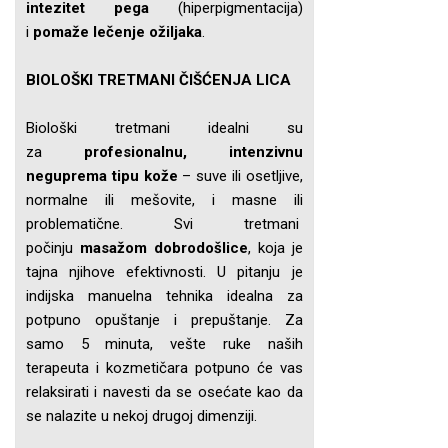
intezitet pega
(hiperpigmentacija)
i
pomaže lečenje ožiljaka
.
BIOLOŠKI TRETMANI ČIŠĆENJA LICA
Biološki tretmani idealni su
za
profesionalnu, intenzivnu
neguprema tipu kože
– suve ili osetljive,
normalne ili mešovite, i masne ili
problematične. Svi tretmani
počinju
masažom dobrodošlice
, koja je
tajna njihove efektivnosti. U pitanju je
indijska manuelna tehnika idealna za
potpuno opuštanje i prepuštanje. Za
samo 5 minuta, vešte ruke naših
terapeuta i kozmetičara potpuno će vas
relaksirati i navesti da se osećate kao da
se nalazite u nekoj drugoj dimenziji.