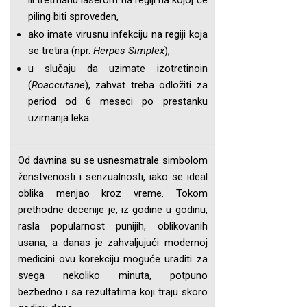
ili tretmanu laserom na regiji na kojoj će
piling biti sproveden,
ako imate virusnu infekciju na regiji koja
se tretira (npr.
Herpes Simplex
),
u slučaju da uzimate izotretinoin
(
Roaccutane
), zahvat treba odložiti za
period od 6 meseci po prestanku
uzimanja leka.
Od davnina su se usnesmatrale simbolom
ženstvenosti i senzualnosti, iako se ideal
oblika menjao kroz vreme. Tokom
prethodne decenije je, iz godine u godinu,
rasla popularnost punijih, oblikovanih
usana, a danas je zahvaljujući modernoj
medicini ovu korekciju moguće uraditi za
svega nekoliko minuta, potpuno
bezbedno i sa rezultatima koji traju skoro